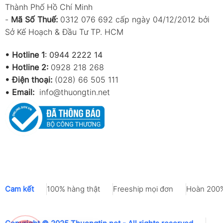
Thành Phố Hồ Chí Minh
-
Mã Số Thuế:
0312 076 692 cấp ngày 04/12/2012 bởi
Sở Kế Hoạch & Đầu Tư TP. HCM
•
Hotline 1
:
0944 2222 14
•
Hotline 2:
0928 218 268
• Điện thoại:
(028) 66 505 111
•
Email:
info@thuongtin.net
Cam kết
100% hàng thật
Freeship mọi đơn
Hoàn 200%