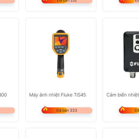
Đã bán 252
Đã
i300
Máy ảnh nhiệt Fluke TiS45
Cảm biến nhiệt
Đã bán 333
Đã