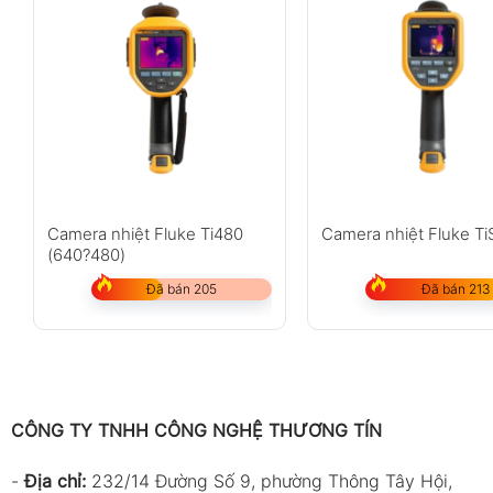
Camera nhiệt Fluke Ti480
Camera nhiệt Fluke T
(640?480)
Đã bán 205
Đã bán 213
CÔNG TY TNHH CÔNG NGHỆ THƯƠNG TÍN
-
Địa chỉ:
232/14 Đường Số 9, phường Thông Tây Hội,