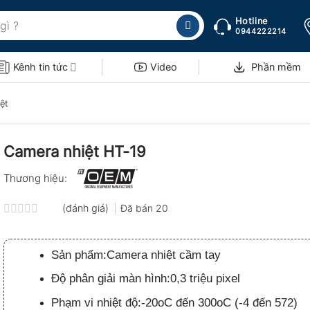
Hotline
0944222214
Kênh tin tức
Video
Phần mềm
ệt
Camera nhiệt HT-19
Thương hiệu:
(đánh giá)
Đã bán
20
Được
xếp
hạng
Sản phẩm:Camera nhiệt cầm tay
0.0
5
Độ phân giải màn hình:0,3 triệu pixel
sao
Phạm vi nhiệt độ:-20oC đến 300oC (-4 đến 572)