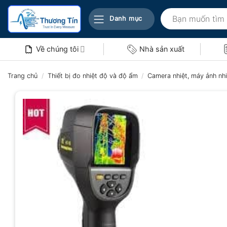
Bỏ
Tìm
qua
Danh mục
kiếm:
nội
dung
Về chúng tôi
Nhà sản xuất
Trang chủ
/
Thiết bị đo nhiệt độ và độ ẩm
/
Camera nhiệt, máy ảnh nhi