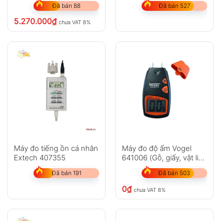
Đã bán 88
Đã bán 527
5.270.000
₫
chưa VAT 8%
Máy đo tiếng ồn cá nhân
Máy đo độ ẩm Vogel
Extech 407355
641006 (Gỗ, giấy, vật liệu
xây dựng)
Đã bán 191
Đã bán 503
0
₫
chưa VAT 8%