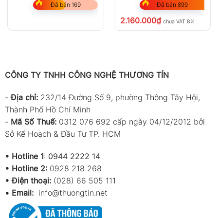
Đã bán 169
Đã bán 899
2.160.000
₫
chưa VAT 8%
CÔNG TY TNHH CÔNG NGHỆ THƯƠNG TÍN
-
Địa chỉ:
232/14 Đường Số 9, phường Thông Tây Hội,
Thành Phố Hồ Chí Minh
-
Mã Số Thuế:
0312 076 692 cấp ngày 04/12/2012 bởi
Sở Kế Hoạch & Đầu Tư TP. HCM
•
Hotline 1
:
0944 2222 14
•
Hotline 2:
0928 218 268
• Điện thoại:
(028) 66 505 111
•
Email:
info@thuongtin.net