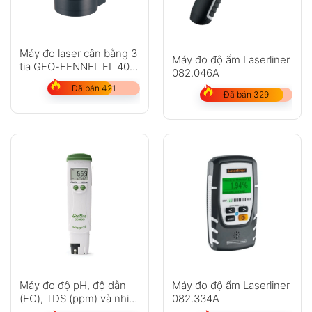
Máy đo laser cân bằng 3
Máy đo độ ẩm Laserliner
tia GEO-FENNEL FL 40-
082.046A
3 Liner HP
Đã bán 421
Đã bán 329
Máy đo độ pH, độ dẫn
Máy đo độ ẩm Laserliner
(EC), TDS (ppm) và nhiệt
082.334A
độ Hanna HI98131