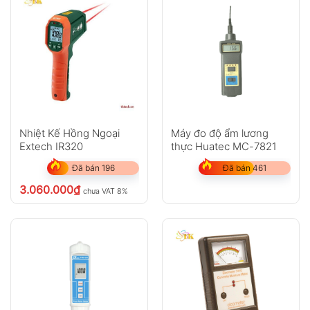
Nhiệt Kế Hồng Ngoại
Máy đo độ ẩm lương
Extech IR320
thực Huatec MC-7821
Đã bán 196
Đã bán 461
3.060.000
₫
chưa VAT 8%