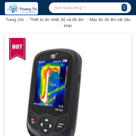
Bỏ
Tìm
kiếm:
qua
nội
Trang chủ
/
Thiết bị đo nhiệt độ và độ ẩm
/
Máy đo độ ẩm vật liệu
dung
khác