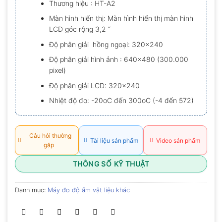
Thương hiệu : HT-A2
0.0
5
Màn hình hiển thị: Màn hình hiển thị màn hình
sao
LCD góc rộng 3,2 “
Độ phân giải hồng ngoại: 320×240
Độ phân giải hình ảnh : 640×480 (300.000
pixel)
Độ phân giải LCD: 320×240
Nhiệt độ đo: -20oC đến 300oC (-4 đến 572)
Câu hỏi thường
Tài liệu sản phẩm
Video sản phẩm
gặp
THÔNG SỐ KỸ THUẬT
Danh mục:
Máy đo độ ẩm vật liệu khác