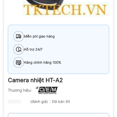
Miễn phí giao hàng
Hỗ trợ 24/7
Hàng chính hãng 100%
Camera nhiệt HT-A2
Thương hiệu:
(đánh giá)
Đã bán
95
Được
xếp
hạng