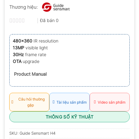
Thương hiệu:
Đã bán
0
Được
xếp
hạng
480×360
IR resolution
0.0
13MP
visible light
5
sao
30Hz
frame rate
OTA
upgrade
Product Manual
Câu hỏi thường
Tài liệu sản phẩm
Video sản phẩm
gặp
THÔNG SỐ KỸ THUẬT
SKU:
Guide Sensmart H4