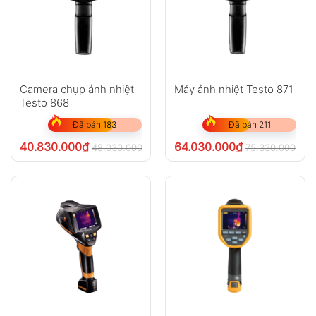
Camera chụp ảnh nhiệt
Máy ảnh nhiệt Testo 871
Testo 868
Đã bán 183
Đã bán 211
40.830.000
₫
64.030.000
₫
48.030.000
₫
75.330.000
₫
chưa VAT 8%
ch