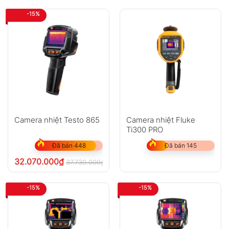
-15%
Camera nhiệt Testo 865
Camera nhiệt Fluke
Ti300 PRO
Đã bán 448
Đã bán 145
32.070.000
₫
37.730.000
₫
chưa VAT 8%
-15%
-15%