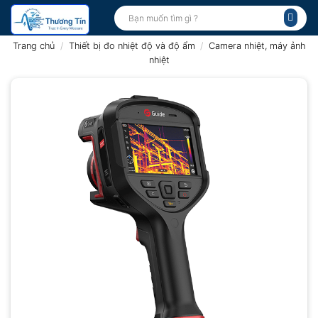
Bỏ
Tìm
kiếm:
qua
nội
Trang chủ
/
Thiết bị đo nhiệt độ và độ ẩm
/
Camera nhiệt, máy ảnh
dung
nhiệt