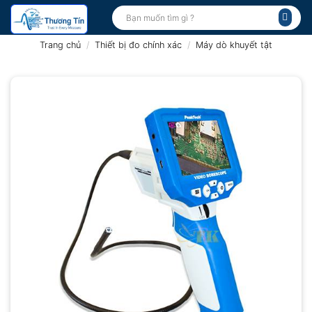
Bỏ
Tìm
kiếm:
qua
nội
Trang chủ
/
Thiết bị đo chính xác
/
Máy dò khuyết tật
dung