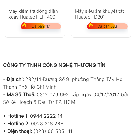
Máy kiểm tra dòng điện
Máy siêu âm khuyết tật
xoáy Huatec HEF-400
Huatec FD301
Đã bán 117
Đã bán 583
CÔNG TY TNHH CÔNG NGHỆ THƯƠNG TÍN
-
Địa chỉ:
232/14 Đường Số 9, phường Thông Tây Hội,
Thành Phố Hồ Chí Minh
-
Mã Số Thuế:
0312 076 692 cấp ngày 04/12/2012 bởi
Sở Kế Hoạch & Đầu Tư TP. HCM
•
Hotline 1
:
0944 2222 14
•
Hotline 2:
0928 218 268
• Điện thoại:
(028) 66 505 111