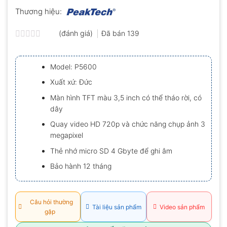
Thương hiệu:
(đánh giá)
Đã bán
139
Được
xếp
hạng
Model: P5600
0.0
5
Xuất xứ: Đức
sao
Màn hình TFT màu 3,5 inch có thể tháo rời, có
dây
Quay video HD 720p và chức năng chụp ảnh 3
megapixel
Thẻ nhớ micro SD 4 Gbyte để ghi âm
Bảo hành 12 tháng
Câu hỏi thường
Tài liệu sản phẩm
Video sản phẩm
gặp