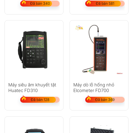
Đã bán 340
Đã bán 581
Máy siêu âm khuyết tật
Máy dò lỗ hổng nhỏ
Huatec FD310
Elcometer FD700
Đã bán 128
Đã bán 369