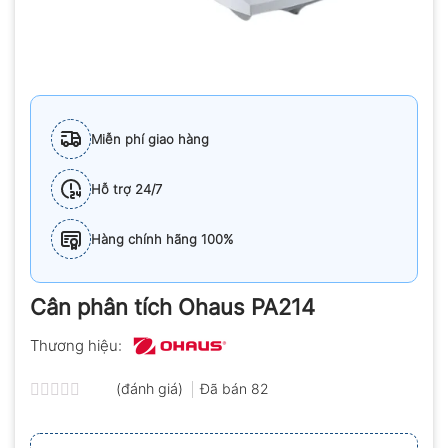
Miễn phí giao hàng
Hỗ trợ 24/7
Hàng chính hãng 100%
Cân phân tích Ohaus PA214
Thương hiệu:
(đánh giá)
Đã bán
82
Được
xếp
hạng