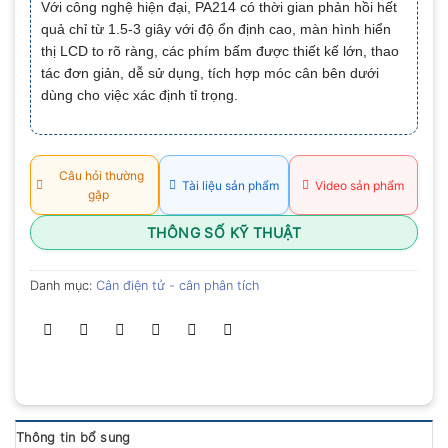
Với công nghệ hiện đại, PA214 có thời gian phản hồi hết
0.0
quả chỉ từ 1.5-3 giây với độ ổn định cao, màn hình hiển
5
sao
thị LCD to rõ ràng, các phím bấm được thiết kế lớn, thao
tác đơn giản, dễ sử dụng, tích hợp móc cân bên dưới
dùng cho việc xác định tỉ trọng.
Câu hỏi thường
Tài liệu sản phẩm
Video sản phẩm
gặp
THÔNG SỐ KỸ THUẬT
Danh mục:
Cân điện tử - cân phân tích
Thông tin bổ sung