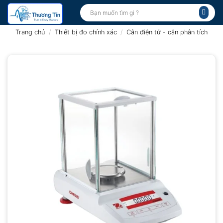
Bỏ
Tìm
kiếm:
qua
nội
Trang chủ
/
Thiết bị đo chính xác
/
Cân điện tử - cân phân tích
dung