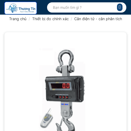
Bỏ
Tìm
kiếm:
qua
nội
Trang chủ
/
Thiết bị đo chính xác
/
Cân điện tử - cân phân tích
dung