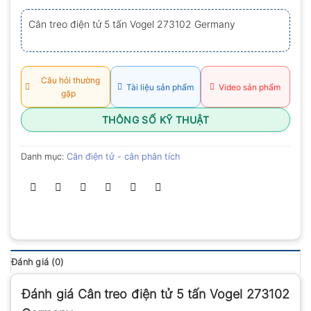
xếp
hạng
Cân treo điện tử 5 tấn Vogel 273102 Germany
0.0
5
sao
Câu hỏi thường
Tài liệu sản phẩm
Video sản phẩm
gặp
THÔNG SỐ KỸ THUẬT
Danh mục:
Cân điện tử - cân phân tích
Đánh giá (0)
Đánh giá Cân treo điện tử 5 tấn Vogel 273102