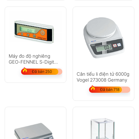
Máy đo độ nghiêng
GEO-FENNEL S-Digit
mini
Đã bán 250
Cân tiểu li điện tử 6000g
Vogel 273008 Germany
Đã bán 718