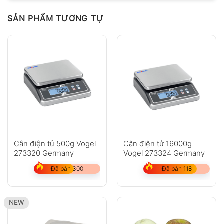
Chưa có đánh giá nào.
SẢN PHẨM TƯƠNG TỰ
Hỏi đáp
Anh
Chị
Cân điện tử 500g Vogel
Cân điện tử 16000g
273320 Germany
Vogel 273324 Germany
Đã bán 300
Đã bán 118
GỬI
NEW
Không có bình luận nào