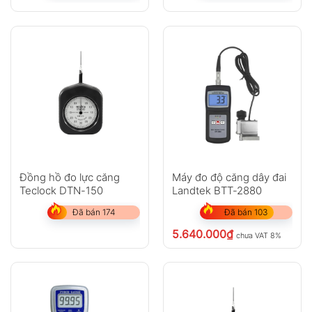
Đồng hồ đo lực căng
Máy đo độ căng dây đai
Teclock DTN-150
Landtek BTT-2880
Đã bán 174
Đã bán 103
5.640.000
₫
chưa VAT 8%