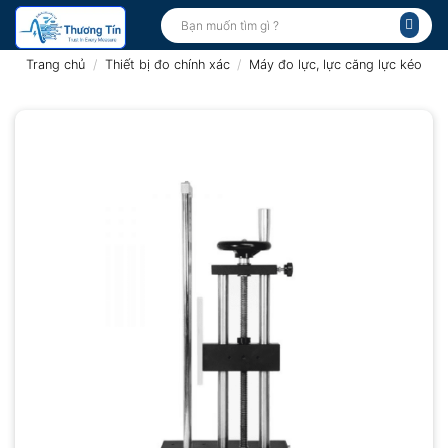
Bỏ
Tìm
kiếm:
qua
nội
Trang chủ
/
Thiết bị đo chính xác
/
Máy đo lực, lực căng lực kéo
dung