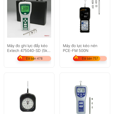
Máy đo ghi lực đẩy kéo
Máy đo lực kéo nén
Extech 475040-SD (5kg,
PCE-FM 500N
49N)
Đã bán 478
Đã bán 757