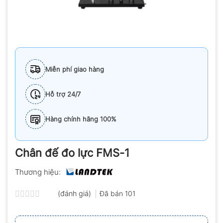
Miễn phí giao hàng
Hỗ trợ 24/7
Hàng chính hãng 100%
Chân đế đo lực FMS-1
Thương hiệu:
(đánh giá)
Đã bán
101
Được
xếp
hạng