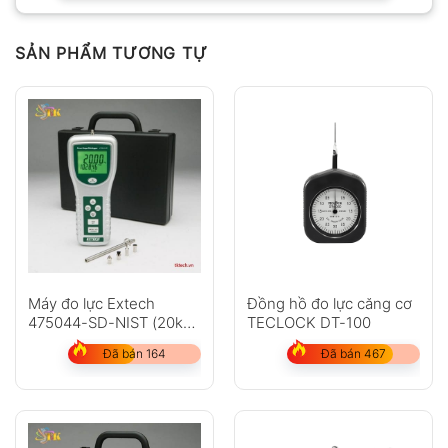
Chưa có đánh giá nào.
SẢN PHẨM TƯƠNG TỰ
Hỏi đáp
Anh
Chị
Máy đo lực Extech
Đồng hồ đo lực căng cơ
475044-SD-NIST (20kg,
TECLOCK DT-100
hiệu chuẩn NIST)
GỬI
Đã bán 164
Đã bán 467
Không có bình luận nào