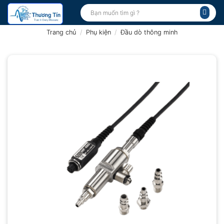
Bỏ
Tìm
kiếm:
qua
nội
Trang chủ
/
Phụ kiện
/
Đầu dò thông minh
dung