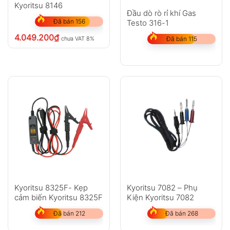
Kyoritsu 8146
Đầu dò rò rỉ khí Gas
Đã bán 156
Testo 316-1
4.049.200
₫
chưa VAT 8%
Đã bán 115
Kyoritsu 8325F- Kẹp
Kyoritsu 7082 – Phụ
cảm biến Kyoritsu 8325F
Kiện Kyoritsu 7082
Đã bán 212
Đã bán 268