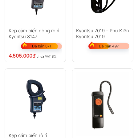
Kẹp cảm biến dòng rò rỉ
Kyoritsu 7019 – Phụ Kiện
Kyoritsu 8147
Kyoritsu 7019
Đã bán 871
Đã bán 497
4.505.000
₫
chưa VAT 8%
Kẹp cảm biến rò rỉ