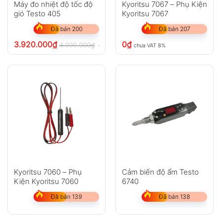
Máy đo nhiệt độ tốc độ
Kyoritsu 7067 – Phụ Kiện
gió Testo 405
Kyoritsu 7067
Đã bán 200
Đã bán 207
3.920.000
₫
0
₫
4.000.000
₫
chưa VAT 8%
chưa VAT 8%
Kyoritsu 7060 – Phụ
Cảm biến độ ẩm Testo
Kiện Kyoritsu 7060
6740
Đã bán 139
Đã bán 138