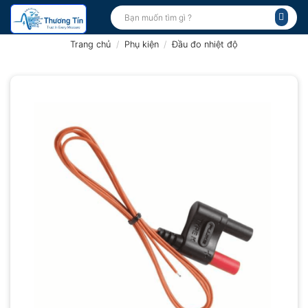
Bỏ
Tìm
kiếm:
qua
nội
Trang chủ
/
Phụ kiện
/
Đầu đo nhiệt độ
dung