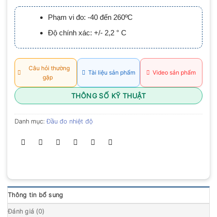
xếp
hạng
Phạm vi đo: -40 đến 260ºC
0.0
5
Độ chính xác: +/- 2,2 ° C
sao
Câu hỏi thường
Tài liệu sản phẩm
Video sản phẩm
gặp
THÔNG SỐ KỸ THUẬT
Danh mục:
Đầu đo nhiệt độ
Thông tin bổ sung
Đánh giá (0)