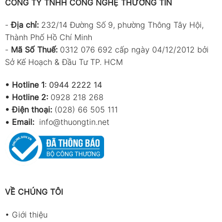
CÔNG TY TNHH CÔNG NGHỆ THƯƠNG TÍN
-
Địa chỉ:
232/14 Đường Số 9, phường Thông Tây Hội,
Thành Phố Hồ Chí Minh
-
Mã Số Thuế:
0312 076 692 cấp ngày 04/12/2012 bởi
Sở Kế Hoạch & Đầu Tư TP. HCM
•
Hotline 1
:
0944 2222 14
•
Hotline 2:
0928 218 268
• Điện thoại:
(028) 66 505 111
•
Email:
info@thuongtin.net
VỀ CHÚNG TÔI
•
Giới thiệu