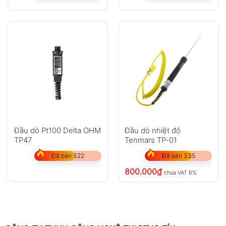
Đầu dò Pt100 Delta OHM
Đầu dò nhiệt độ
TP47
Tenmars TP-01
Đã bán 322
Đã bán 335
800.000
₫
chưa VAT 8%