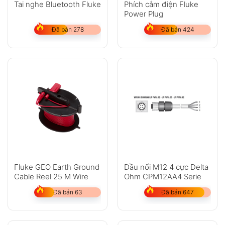
Tai nghe Bluetooth Fluke
Phích cắm điện Fluke
Power Plug
Đã bán 278
Đã bán 424
Fluke GEO Earth Ground
Đầu nối M12 4 cực Delta
Cable Reel 25 M Wire
Ohm CPM12AA4 Serie
Đã bán 63
Đã bán 647