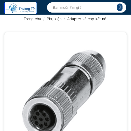
Bỏ
Tìm
kiếm:
qua
nội
Trang chủ
/
Phụ kiện
/
Adapter và cáp kết nối
dung