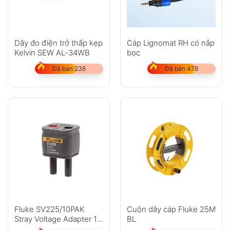
Dây đo điện trở thấp kẹp
Cáp Lignomat RH có nắp
Kelvin SEW AL-34WB
bọc
Đã bán 236
Đã bán 478
Fluke SV225/10PAK
Cuộn dây cáp Fluke 25M
Stray Voltage Adapter 10
BL
Pack