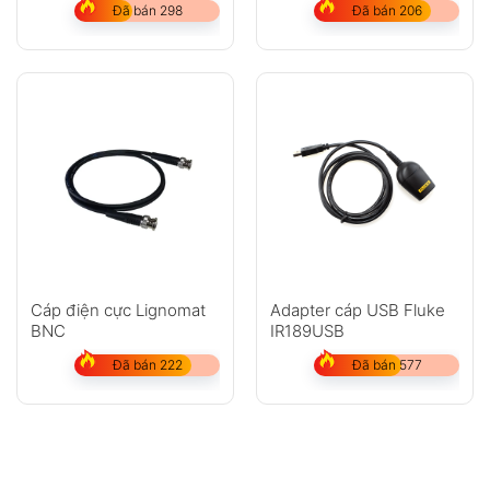
Đã bán 298
Đã bán 206
Cáp điện cực Lignomat
Adapter cáp USB Fluke
BNC
IR189USB
Đã bán 222
Đã bán 577