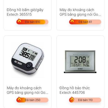
Đồng hồ bấm giờ/giây
Máy đo khoảng cách
Extech 365515
GPS bằng giọng nói Golf
Buddy VTX
Đã bán 610
Đã bán 61
Máy đo khoảng cách
Đồng hồ báo thức
GPS bằng giọng nói Golf
Extech 445706
Buddy aim V10
Đã bán 250
Đã bán 110