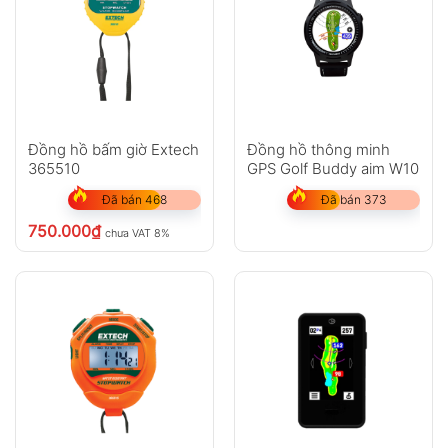
Đồng hồ bấm giờ Extech
Đồng hồ thông minh
365510
GPS Golf Buddy aim W10
Đã bán 468
Đã bán 373
750.000
₫
chưa VAT 8%