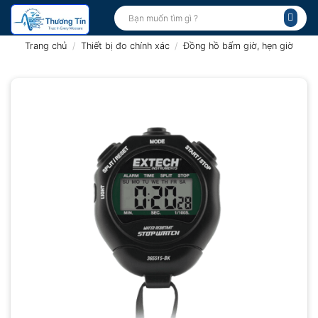
Bỏ
Tìm
kiếm:
qua
nội
Trang chủ
/
Thiết bị đo chính xác
/
Đồng hồ bấm giờ, hẹn giờ
dung