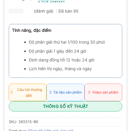
(đánh giá)
Đã bán
95
Được
xếp
hạng
Tính năng, đặc điểm
0.0
5
sao
Độ phân giải thứ hai 1/100 trong 30 phút
Độ phân giải 1 giây đến 24 giờ
Định dạng đồng hồ 12 hoặc 24 giờ
Lịch hiển thị ngày, tháng và ngày
Câu hỏi thường
Tài liệu sản phẩm
Video sản phẩm
gặp
THÔNG SỐ KỸ THUẬT
SKU:
365515-BK
Danh mục:
Đồng hồ bấm giờ, hẹn giờ