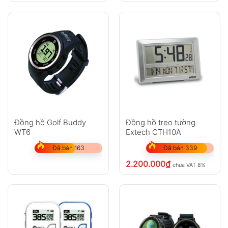
Đồng hồ Golf Buddy
Đồng hồ treo tường
WT6
Extech CTH10A
Đã bán 163
Đã bán 339
2.200.000
₫
chưa VAT 8%