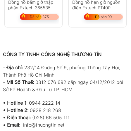
Đồng hồ bấm giờ thập
Đồng hồ hẹn giờ nguồn
phân Extech 365535
điện Extech PT400
Đã bán 375
Đã bán 99
CÔNG TY TNHH CÔNG NGHỆ THƯƠNG TÍN
-
Địa chỉ:
232/14 Đường Số 9, phường Thông Tây Hội,
Thành Phố Hồ Chí Minh
-
Mã Số Thuế:
0312 076 692 cấp ngày 04/12/2012 bởi
Sở Kế Hoạch & Đầu Tư TP. HCM
•
Hotline 1
:
0944 2222 14
•
Hotline 2:
0928 218 268
• Điện thoại:
(028) 66 505 111
•
Email:
info@thuongtin.net