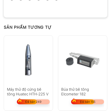
SẢN PHẨM TƯƠNG TỰ
Máy thử độ cứng bê
Búa thử bê tông
tông Huatec HTH-225 V
Elcometer 182
Đã bán 249
Đã bán 155