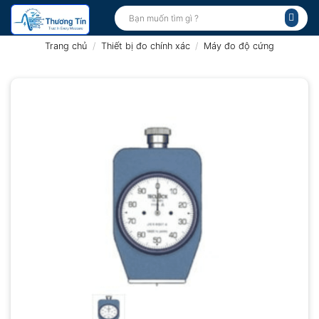
Bỏ
Tìm
kiếm:
qua
nội
Trang chủ
/
Thiết bị đo chính xác
/
Máy đo độ cứng
dung