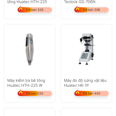
tông Huatec HTH-225
Teclock GS-706N
Đã bán 329
Đã bán 306
Máy kiểm tra bê tông
Máy đo độ cứng vật liệu
Huatec HTH-225 W
Huatec HK-1P
Đã bán 235
Đã bán 440