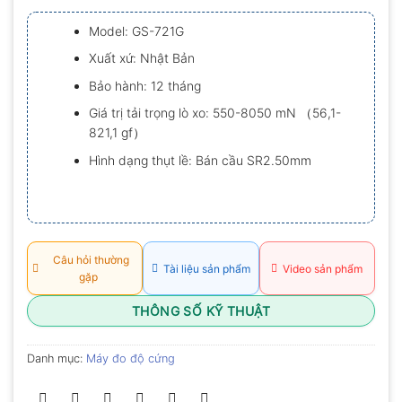
xếp
hạng
Model: GS-721G
0.0
5
Xuất xứ: Nhật Bản
sao
Bảo hành: 12 tháng
Giá trị tải trọng lò xo: ​​550-8050 mN （56,1-
821,1 gf）
Hình dạng thụt lề: Bán cầu SR2.50mm
Câu hỏi thường
Tài liệu sản phẩm
Video sản phẩm
gặp
THÔNG SỐ KỸ THUẬT
Danh mục:
Máy đo độ cứng