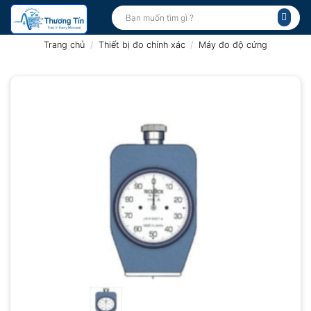
Bỏ
Tìm
kiếm:
qua
nội
Trang chủ
/
Thiết bị đo chính xác
/
Máy đo độ cứng
dung