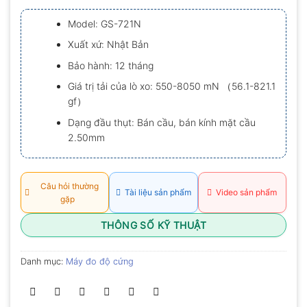
xếp
hạng
Model: GS-721N
0.0
5
Xuất xứ: Nhật Bản
sao
Bảo hành: 12 tháng
Giá trị tải của lò xo: 550-8050 mN （56.1-821.1
gf）
Dạng đầu thụt: Bán cầu, bán kính mặt cầu
2.50mm
Câu hỏi thường
Tài liệu sản phẩm
Video sản phẩm
gặp
THÔNG SỐ KỸ THUẬT
Danh mục:
Máy đo độ cứng