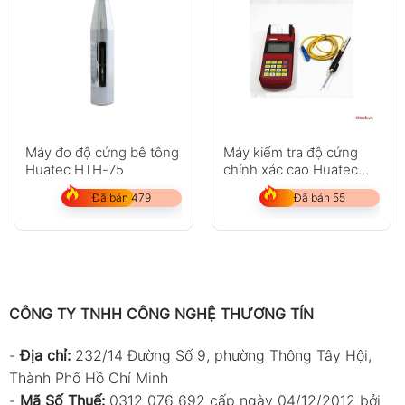
Máy đo độ cứng bê tông
Máy kiểm tra độ cứng
Huatec HTH-75
chính xác cao Huatec
RHL160
Đã bán 479
Đã bán 55
CÔNG TY TNHH CÔNG NGHỆ THƯƠNG TÍN
-
Địa chỉ:
232/14 Đường Số 9, phường Thông Tây Hội,
Thành Phố Hồ Chí Minh
-
Mã Số Thuế:
0312 076 692 cấp ngày 04/12/2012 bởi