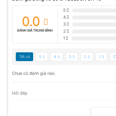
5
0.0
4
3
ĐÁNH GIÁ TRUNG BÌNH
2
1
Tất cả
5
4
3
2
1
C
Chưa có đánh giá nào.
Hỏi đáp