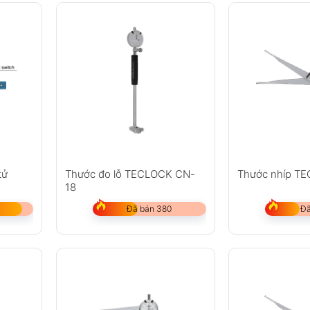
tử
Thước đo lỗ TECLOCK CN-
Thước nhíp T
18
Đã bán 380
Đã