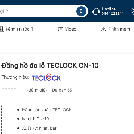
Hotline
0944222214
Kênh tin tức
Video
Phần mềm
Đồng hồ đo lỗ TECLOCK CN-10
Thương hiệu:
(đánh giá)
Đã bán
55
Được
xếp
hạng
Hãng sản xuất: TECLOCK
0.0
5
Model: CN-10
sao
Xuất xứ: Nhật bản