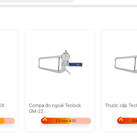
CK
Compa đo ngoài Teclock
Thước cặp Tec
GM-22
Đã bán 435
Đã