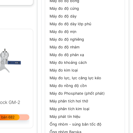
Máy đo độ bóng
Máy đo độ cứng
Máy đo độ dày
Máy đo độ dày lớp phủ
GỬI
Máy đo độ mịn
Máy đo độ nghiêng
Máy đo độ nhám
Máy đo độ phản xạ
Máy đo khoảng cách
Máy đo kim loại
Máy đo lực, lực căng lực kéo
Máy đo nồng độ cồn
Máy đo Phosphate (phốt phát)
Máy phân tích hơi thở
lock GM-2
Máy phân tích kim loại
Máy phát tín hiệu
 bán 682
Ống nhòm - súng bắn tốc độ
Ống nhòm Barska