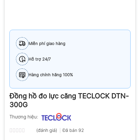
Miễn phí giao hàng
Hỗ trợ 24/7
Hàng chính hãng 100%
Đồng hồ đo lực căng TECLOCK DTN-
300G
Thương hiệu:
(đánh giá)
Đã bán
92
Được