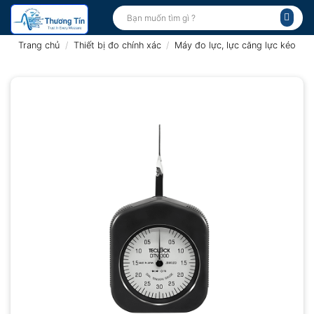
Bỏ
Tìm
kiếm:
qua
nội
Trang chủ
/
Thiết bị đo chính xác
/
Máy đo lực, lực căng lực kéo
dung