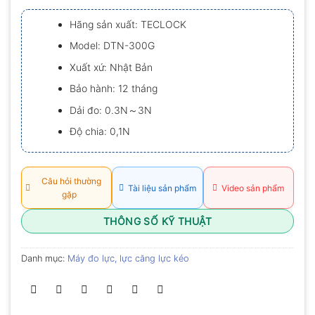
xếp
hạng
Hãng sản xuất: TECLOCK
0.0
5
Model: DTN-300G
sao
Xuất xứ: Nhật Bản
Bảo hành: 12 tháng
Dải đo: 0.3N～3N
Độ chia: 0,1N
Câu hỏi thường
Tài liệu sản phẩm
Video sản phẩm
gặp
THÔNG SỐ KỸ THUẬT
Danh mục:
Máy đo lực, lực căng lực kéo