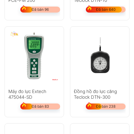
PCE-FM 200
Teclock DTN-10
Đã bán 96
Đã bán 640
GỬI
Không có bình luận nào
Máy đo lực Extech
Đồng hồ đo lực căng
475044-SD
Teclock DTN-300
Đã bán 83
Đã bán 238