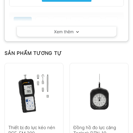
Tất cả
5
4
3
2
1
Xem thêm
Có video
Có ảnh
Chưa có đánh giá nào.
SẢN PHẨM TƯƠNG TỰ
Hỏi đáp
Anh
Chị
Thiết bị đo lực kéo nén
Đồng hồ đo lực căng