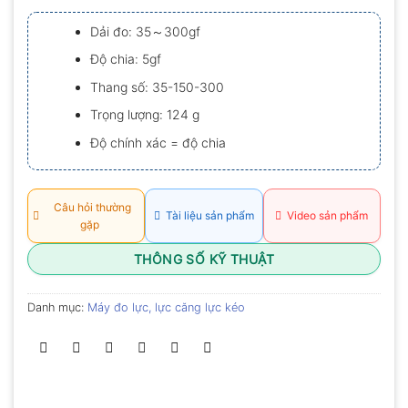
xếp
hạng
Dải đo: 35～300gf
0.0
5
Độ chia: 5gf
sao
Thang số: 35-150-300
Trọng lượng: 124 g
Độ chính xác = độ chia
Câu hỏi thường
Tài liệu sản phẩm
Video sản phẩm
gặp
THÔNG SỐ KỸ THUẬT
Danh mục:
Máy đo lực, lực căng lực kéo