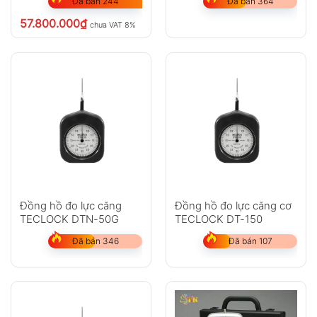
Đã bán 244
Đã bán 364
GỬI
57.800.000
₫
chưa VAT 8%
Không có bình luận nào
Đồng hồ đo lực căng
Đồng hồ đo lực căng cơ
TECLOCK DTN-50G
TECLOCK DT-150
Đã bán 346
Đã bán 107