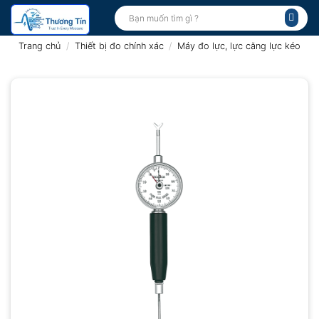
Bỏ
Tìm
kiếm:
qua
nội
Trang chủ
/
Thiết bị đo chính xác
/
Máy đo lực, lực căng lực kéo
dung