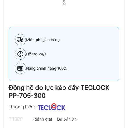
Miễn phí giao hàng
Hỗ trợ 24/7
Hàng chính hãng 100%
Đồng hồ đo lực kéo đẩy TECLOCK
PP-705-300
Thương hiệu:
(đánh giá)
Đã bán
94
Được