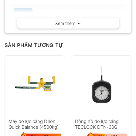
Tất cả
5
4
3
2
1
Xem thêm
Có video
Có ảnh
Chưa có đánh giá nào.
SẢN PHẨM TƯƠNG TỰ
Hỏi đáp
Anh
Chị
Máy đo lực căng Dillon
Đồng hồ đo lực căng
Quick Balance (4500kg)
TECLOCK DTN-30G