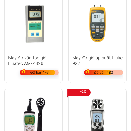
Máy đo vận tốc gió
Máy đo gió áp suất Fluke
Huatec AM-4826
922
Đã bán 176
Đã bán 482
-2%