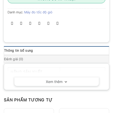
Danh mục:
Máy đo tốc độ gió
Thông tin bổ sung
Đánh giá (0)
HÃNG SẢN XUẤT
PeakTech – Đức
Xem thêm
SẢN PHẨM TƯƠNG TỰ