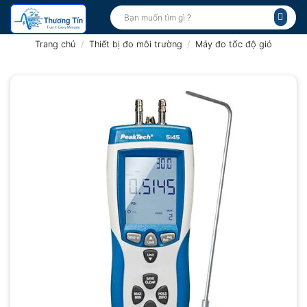
Bỏ
Tìm
kiếm:
qua
nội
Trang chủ
/
Thiết bị đo môi trường
/
Máy đo tốc độ gió
dung