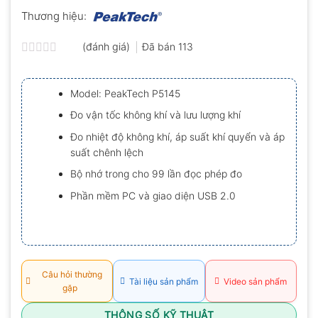
Thương hiệu:
(đánh giá)
Đã bán
113
Được
xếp
hạng
Model: PeakTech P5145
0.0
5
Đo vận tốc không khí và lưu lượng khí
sao
Đo nhiệt độ không khí, áp suất khí quyển và áp
suất chênh lệch
Bộ nhớ trong cho 99 lần đọc phép đo
Phần mềm PC và giao diện USB 2.0
Câu hỏi thường
Tài liệu sản phẩm
Video sản phẩm
gặp
THÔNG SỐ KỸ THUẬT