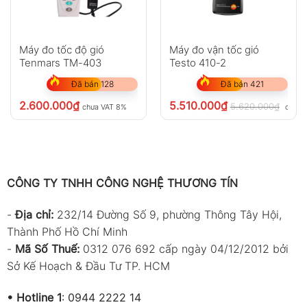
Máy đo tốc độ gió
Máy đo vận tốc gió
Tenmars TM-403
Testo 410-2
Đã bán 128
Đã bán 421
2.600.000
₫
5.510.000
₫
5.620.000
₫
chưa VAT 8%
chưa 
CÔNG TY TNHH CÔNG NGHỆ THƯƠNG TÍN
-
Địa chỉ:
232/14 Đường Số 9, phường Thông Tây Hội,
Thành Phố Hồ Chí Minh
-
Mã Số Thuế:
0312 076 692 cấp ngày 04/12/2012 bởi
Sở Kế Hoạch & Đầu Tư TP. HCM
•
Hotline 1
:
0944 2222 14