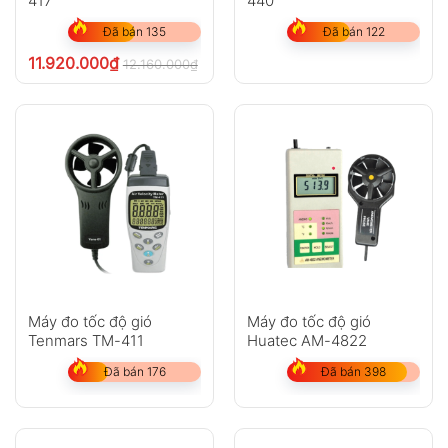
417
440
Đã bán 135
Đã bán 122
11.920.000
₫
12.160.000
₫
chưa VAT 8%
Máy đo tốc độ gió
Máy đo tốc độ gió
Tenmars TM-411
Huatec AM-4822
Đã bán 176
Đã bán 398