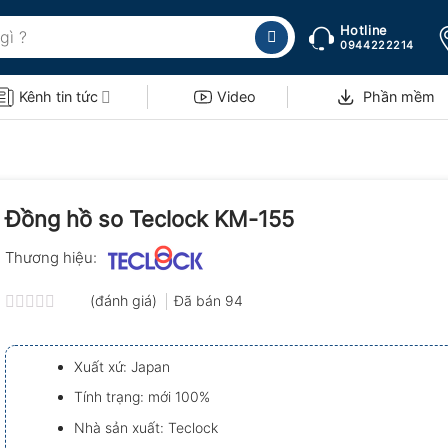
Hotline
0944222214
Kênh tin tức
Video
Phần mềm
Đồng hồ so Teclock KM-155
Thương hiệu:
(đánh giá)
Đã bán
94
Được
xếp
hạng
Xuất xứ: Japan
0.0
5
Tính trạng: mới 100%
sao
Nhà sản xuất: Teclock