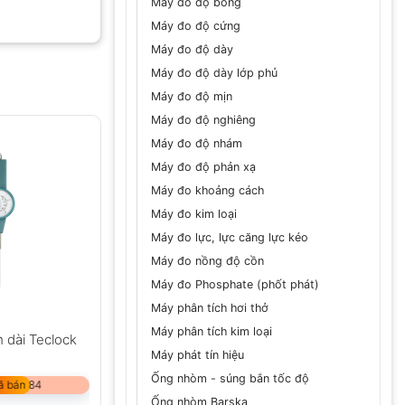
Máy đo độ bóng
Máy đo độ cứng
Máy đo độ dày
Máy đo độ dày lớp phủ
Máy đo độ mịn
GỬI
Máy đo độ nghiêng
Máy đo độ nhám
Máy đo độ phản xạ
Máy đo khoảng cách
Máy đo kim loại
Máy đo lực, lực căng lực kéo
Máy đo nồng độ cồn
Máy đo Phosphate (phốt phát)
Máy phân tích hơi thở
Máy phân tích kim loại
 dài Teclock
Máy phát tín hiệu
Ống nhòm - súng bắn tốc độ
ã bán 84
Ống nhòm Barska