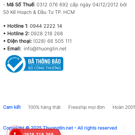
-
Mã Số Thuế:
0312 076 692 cấp ngày 04/12/2012 bởi
Sở Kế Hoạch & Đầu Tư TP. HCM
•
Hotline 1
:
0944 2222 14
•
Hotline 2:
0928 218 268
• Điện thoại:
(028) 66 505 111
•
Email:
info@thuongtin.net
Cam kết
100% hàng thật
Freeship mọi đơn
Hoàn 200%
Copyright © 2025 Thuongtin.net - All rights reserved
0928 218 268