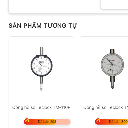
SẢN PHẨM TƯƠNG TỰ
Anh
Chị
Không có bình luận nào
Đồng hồ so Teclock TM-110P
Đồng hồ so Teclock 
Đã bán 293
Đã bán 309