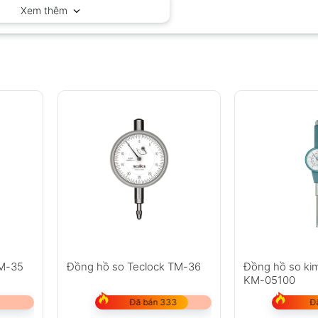
Xem thêm
TM-35
Đồng hồ so Teclock TM-36
Đồng hồ so kim
KM-05100
Đã bán 333
Đ