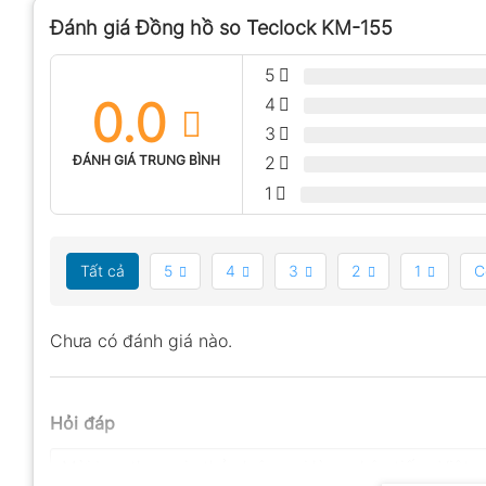
Đánh giá Đồng hồ so Teclock KM-155
5
0.0
4
3
ĐÁNH GIÁ TRUNG BÌNH
2
1
Tất cả
5
4
3
2
1
C
Chưa có đánh giá nào.
Hỏi đáp