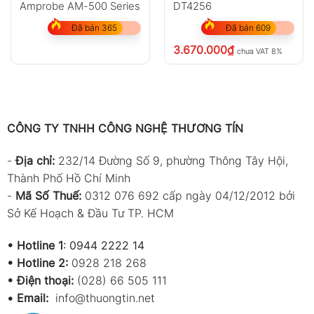
Amprobe AM-500 Series
DT4256
Đã bán 365
Đã bán 609
3.670.000
₫
chưa VAT 8%
CÔNG TY TNHH CÔNG NGHỆ THƯƠNG TÍN
-
Địa chỉ:
232/14 Đường Số 9, phường Thông Tây Hội,
Thành Phố Hồ Chí Minh
-
Mã Số Thuế:
0312 076 692 cấp ngày 04/12/2012 bởi
Sở Kế Hoạch & Đầu Tư TP. HCM
•
Hotline 1
:
0944 2222 14
•
Hotline 2:
0928 218 268
• Điện thoại:
(028) 66 505 111
•
Email:
info@thuongtin.net