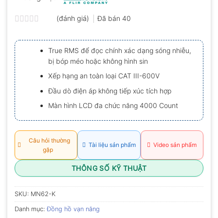
(đánh giá)
Đã bán
40
Được
xếp
hạng
True RMS để đọc chính xác dạng sóng nhiễu,
0.0
bị bóp méo hoặc không hình sin
5
sao
Xếp hạng an toàn loại CAT III-600V
Đầu dò điện áp không tiếp xúc tích hợp
Màn hình LCD đa chức năng 4000 Count
Câu hỏi thường
Tài liệu sản phẩm
Video sản phẩm
gặp
THÔNG SỐ KỸ THUẬT
SKU:
MN62-K
Danh mục:
Đồng hồ vạn năng