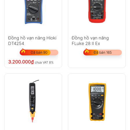
Đồng hồ vạn năng Hioki
Đồng hồ vạn năng
DT4254
FLuke 28 II Ex
Đã bán 90
Đã bán 165
3.200.000
₫
chưa VAT 8%