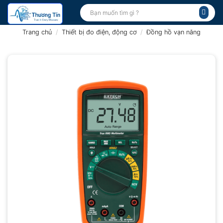
Bỏ
Tìm
kiếm:
qua
nội
Trang chủ
/
Thiết bị đo điện, động cơ
/
Đồng hồ vạn năng
dung