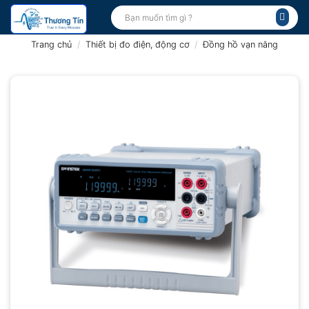
Bỏ
Tìm
kiếm:
qua
nội
Trang chủ
/
Thiết bị đo điện, động cơ
/
Đồng hồ vạn năng
dung