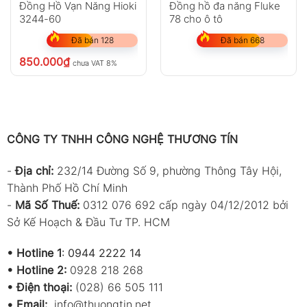
Đồng Hồ Vạn Năng Hioki
Đồng hồ đa năng Fluke
3244-60
78 cho ô tô
Đã bán 128
Đã bán 668
850.000
₫
chưa VAT 8%
CÔNG TY TNHH CÔNG NGHỆ THƯƠNG TÍN
-
Địa chỉ:
232/14 Đường Số 9, phường Thông Tây Hội,
Thành Phố Hồ Chí Minh
-
Mã Số Thuế:
0312 076 692 cấp ngày 04/12/2012 bởi
Sở Kế Hoạch & Đầu Tư TP. HCM
•
Hotline 1
:
0944 2222 14
•
Hotline 2:
0928 218 268
• Điện thoại:
(028) 66 505 111
•
Email:
info@thuongtin.net