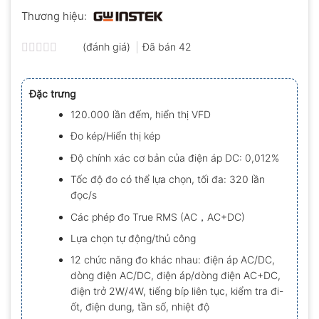
Thương hiệu:
(đánh giá)
Đã bán
42
Được
xếp
hạng
Đặc trưng
0.0
5
120.000 lần đếm, hiển thị VFD
sao
Đo kép/Hiển thị kép
Độ chính xác cơ bản của điện áp DC: 0,012%
Tốc độ đo có thể lựa chọn, tối đa: 320 lần
đọc/s
Các phép đo True RMS (AC，AC+DC)
Lựa chọn tự động/thủ công
12 chức năng đo khác nhau: điện áp AC/DC,
dòng điện AC/DC, điện áp/dòng điện AC+DC,
điện trở 2W/4W, tiếng bíp liên tục, kiểm tra đi-
ốt, điện dung, tần số, nhiệt độ