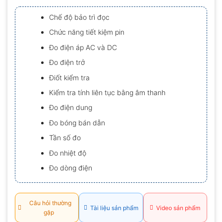
xếp
hạng
Chế độ bảo trì đọc
0.0
5
Chức năng tiết kiệm pin
sao
Đo điện áp AC và DC
Đo điện trở
Điốt kiểm tra
Kiểm tra tính liên tục bằng âm thanh
Đo điện dung
Đo bóng bán dẫn
Tần số đo
Đo nhiệt độ
Đo dòng điện
Câu hỏi thường
Tài liệu sản phẩm
Video sản phẩm
gặp