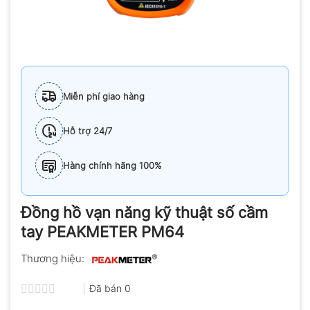
Miễn phí giao hàng
Hỗ trợ 24/7
Hàng chính hãng 100%
Đồng hồ vạn năng kỹ thuật số cầm
tay PEAKMETER PM64
Thương hiệu:
Đã bán
0
Được