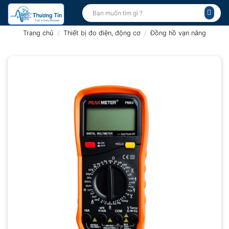
Bỏ
Tìm
kiếm:
qua
nội
Trang chủ
/
Thiết bị đo điện, động cơ
/
Đồng hồ vạn năng
dung