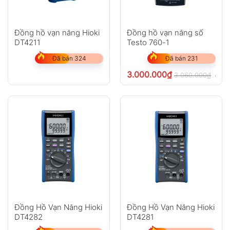
Đồng hồ vạn năng Hioki
Đồng hồ vạn năng số
DT4211
Testo 760-1
Đã bán 324
Đã bán 231
3.000.000
₫
3.060.000
₫
chưa
Đồng Hồ Vạn Năng Hioki
Đồng Hồ Vạn Năng Hioki
DT4282
DT4281