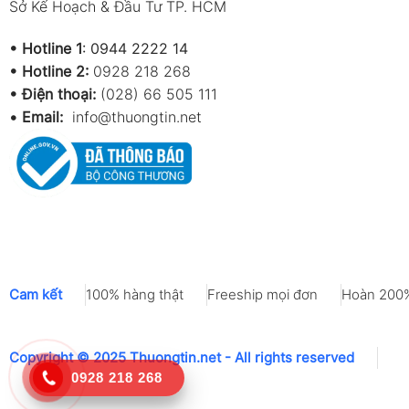
Sở Kế Hoạch & Đầu Tư TP. HCM
•
Hotline 1
:
0944 2222 14
•
Hotline 2:
0928 218 268
• Điện thoại:
(028) 66 505 111
•
Email:
info@thuongtin.net
Cam kết
100% hàng thật
Freeship mọi đơn
Hoàn 200%
Copyright © 2025 Thuongtin.net - All rights reserved
0928 218 268