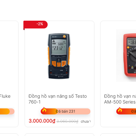
-2%
Fluke
Đồng hồ vạn năng số Testo
Đồng hồ vạn 
760-1
AM-500 Series
Đã bán 231
Đã
3.000.000
₫
3.060.000
₫
chưa VAT 8%