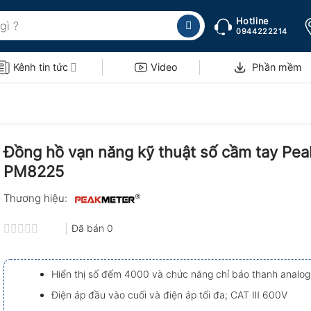
Hotline
0944222214
Kênh tin tức
Video
Phần mềm
Đồng hồ vạn năng kỹ thuật số cầm tay Pe
PM8225
Thương hiệu:
Đã bán
0
Được
xếp
hạng
Hiển thị số đếm 4000 và chức năng chỉ báo thanh analog
0.0
5
Điện áp đầu vào cuối và điện áp tối đa; CAT Ⅲ 600V
sao