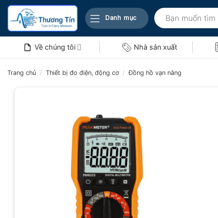
Bỏ
Tìm
qua
Danh mục
kiếm:
nội
dung
Về chúng tôi
Nhà sản xuất
Trang chủ
/
Thiết bị đo điện, động cơ
/
Đồng hồ vạn năng