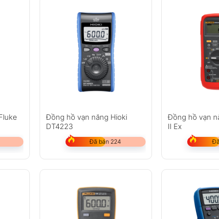
Fluke
Đồng hồ vạn năng Hioki
Đồng hồ vạn n
DT4223
II Ex
Đã bán 224
Đã