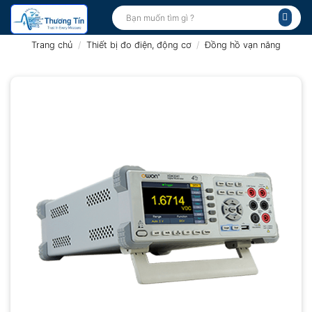
Bỏ
Tìm
kiếm:
qua
nội
Trang chủ
/
Thiết bị đo điện, động cơ
/
Đồng hồ vạn năng
dung