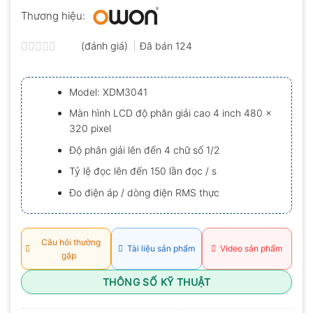
Thương hiệu:
(đánh giá)
Đã bán
124
Được
xếp
hạng
Model: XDM3041
0.0
5
Màn hình LCD độ phân giải cao 4 inch 480 x
sao
320 pixel
Độ phân giải lên đến 4 chữ số 1/2
Tỷ lệ đọc lên đến 150 lần đọc / s
Đo điện áp / dòng điện RMS thực
Câu hỏi thường
Tài liệu sản phẩm
Video sản phẩm
gặp
THÔNG SỐ KỸ THUẬT