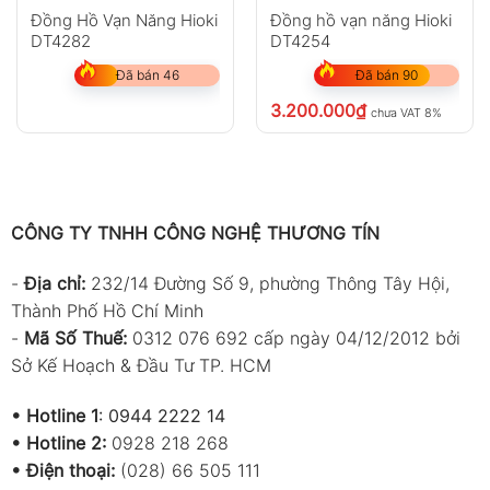
Đồng Hồ Vạn Năng Hioki
Đồng hồ vạn năng Hioki
DT4282
DT4254
Đã bán 46
Đã bán 90
3.200.000
₫
chưa VAT 8%
CÔNG TY TNHH CÔNG NGHỆ THƯƠNG TÍN
-
Địa chỉ:
232/14 Đường Số 9, phường Thông Tây Hội,
Thành Phố Hồ Chí Minh
-
Mã Số Thuế:
0312 076 692 cấp ngày 04/12/2012 bởi
Sở Kế Hoạch & Đầu Tư TP. HCM
•
Hotline 1
:
0944 2222 14
•
Hotline 2:
0928 218 268
• Điện thoại:
(028) 66 505 111