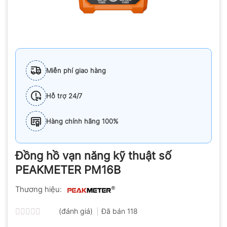
Miễn phí giao hàng
Hỗ trợ 24/7
Hàng chính hãng 100%
Đồng hồ vạn năng kỹ thuật số
PEAKMETER PM16B
Thương hiệu:
(đánh giá)
Đã bán
118
Được