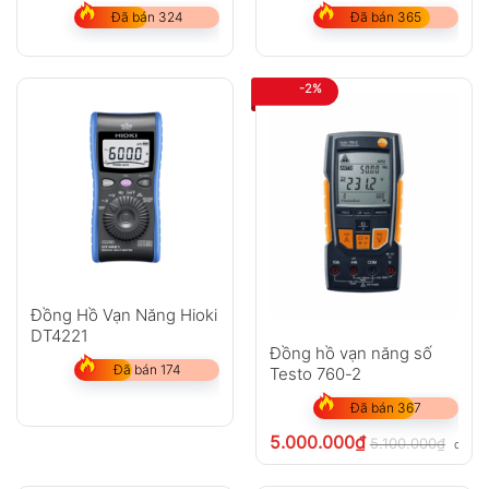
Đã bán 324
Đã bán 365
-2%
Đồng Hồ Vạn Năng Hioki
DT4221
Đồng hồ vạn năng số
Đã bán 174
Testo 760-2
Đã bán 367
5.000.000
₫
5.100.000
₫
chưa 