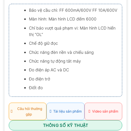
xếp
hạng
Bảo vệ cầu chì: FF 600mA/600V FF 10A/600V
0.0
5
Màn hình: Màn hình LCD đếm 6000
sao
Chỉ báo vượt quá phạm vi: Màn hình LCD hiển
thị “OL”
Chế độ giữ đọc
Chức năng đèn nền và chiếu sáng
Chức năng tự động tắt máy
Đo điện áp AC và DC
Đo điện trở
Điốt đo
Câu hỏi thường
Tài liệu sản phẩm
Video sản phẩm
gặp
THÔNG SỐ KỸ THUẬT