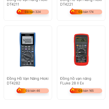
DT4211
DT4221
Đã bán 324
Đã bán 174
Đồng Hồ Vạn Năng Hioki
Đồng hồ vạn năng
DT4282
FLuke 28 II Ex
Đã bán 46
Đã bán 165