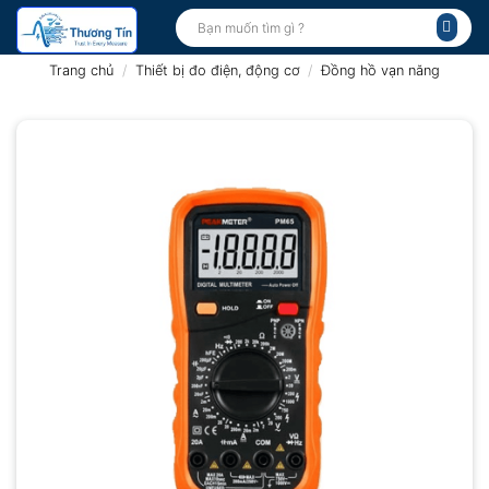
Bỏ
Tìm
kiếm:
qua
nội
Trang chủ
/
Thiết bị đo điện, động cơ
/
Đồng hồ vạn năng
dung