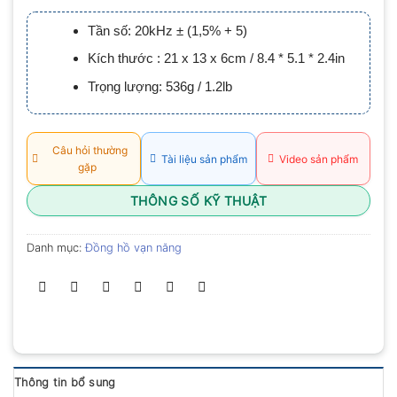
xếp
hạng
Tần số: 20kHz ± (1,5% + 5)
0.0
5
Kích thước : 21 x 13 x 6cm / 8.4 * 5.1 * 2.4in
sao
Trọng lượng: 536g / 1.2lb
Câu hỏi thường
Tài liệu sản phẩm
Video sản phẩm
gặp
THÔNG SỐ KỸ THUẬT
Danh mục:
Đồng hồ vạn năng
Thông tin bổ sung