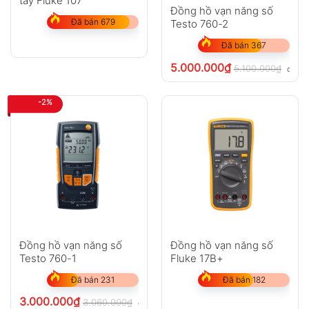
tay Fluke 107
Đồng hồ vạn năng số
Đã bán 679
Testo 760-2
Đã bán 367
5.000.000
₫
5.100.000
₫
chưa 
-2%
Đồng hồ vạn năng số
Đồng hồ vạn năng số
Testo 760-1
Fluke 17B+
Đã bán 231
Đã bán 182
3.000.000
₫
3.060.000
₫
chưa VAT 8%