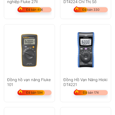
nghiệp Fluke 27II
DT4224 Chỉ Thị Số
Đã bán 406
Đã bán 330
Đồng hồ vạn năng Fluke
Đồng Hồ Vạn Năng Hioki
101
DT4221
Đã bán 594
Đã bán 174