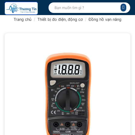
Bỏ
Tìm
kiếm:
qua
nội
Trang chủ
/
Thiết bị đo điện, động cơ
/
Đồng hồ vạn năng
dung