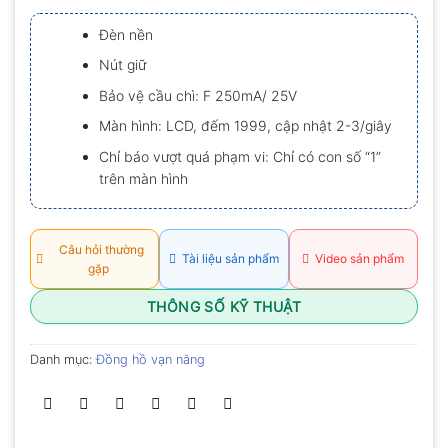
xếp
hạng
Đèn nền
0.0
5
Nút giữ
sao
Bảo vệ cầu chì: F 250mA/ 25V
Màn hình: LCD, đếm 1999, cập nhật 2-3/giây
Chỉ báo vượt quá phạm vi: Chỉ có con số “1”
trên màn hình
Câu hỏi thường
Tài liệu sản phẩm
Video sản phẩm
gặp
THÔNG SỐ KỸ THUẬT
Danh mục:
Đồng hồ vạn năng