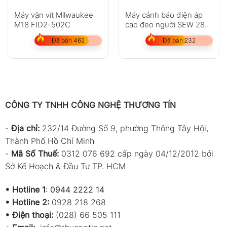
Máy vặn vít Milwaukee
Máy cảnh báo điện áp
M18 FID2-502C
cao đeo người SEW 289
SVD
Đã bán 462
Đã bán 232
CÔNG TY TNHH CÔNG NGHỆ THƯƠNG TÍN
-
Địa chỉ:
232/14 Đường Số 9, phường Thông Tây Hội,
Thành Phố Hồ Chí Minh
-
Mã Số Thuế:
0312 076 692 cấp ngày 04/12/2012 bởi
Sở Kế Hoạch & Đầu Tư TP. HCM
•
Hotline 1
:
0944 2222 14
•
Hotline 2:
0928 218 268
• Điện thoại:
(028) 66 505 111