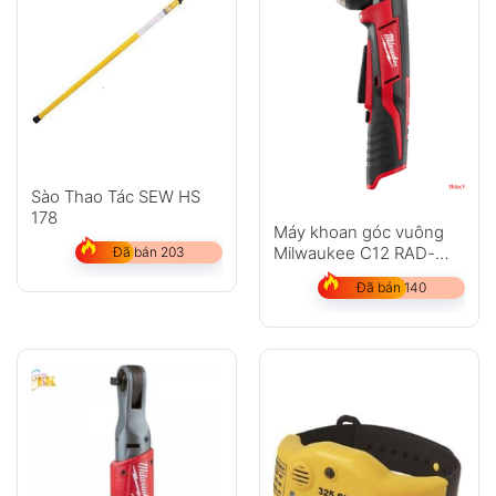
Sào Thao Tác SEW HS
178
Máy khoan góc vuông
Milwaukee C12 RAD-
Đã bán 203
202C
Đã bán 140