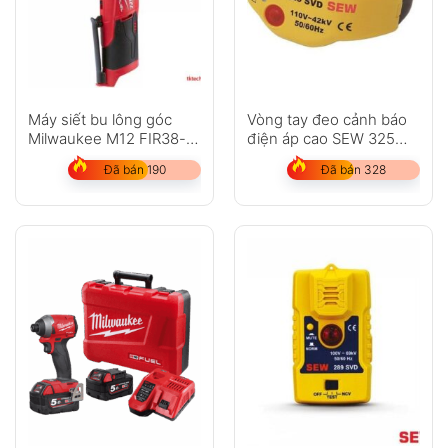
Máy siết bu lông góc
Vòng tay đeo cảnh báo
Milwaukee M12 FIR38-
điện áp cao SEW 325
202C
SVD
Đã bán 190
Đã bán 328