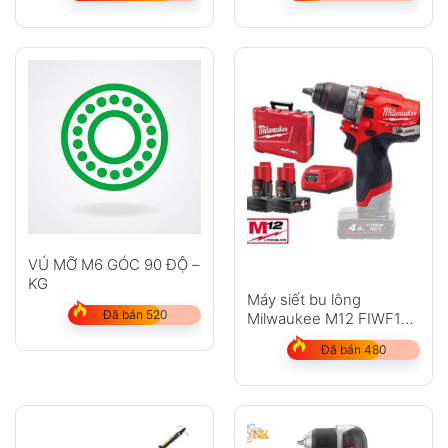
VÚ MỠ M6 GÓC 90 ĐỘ –
KG
Máy siết bu lông
Đã bán 520
Milwaukee M12 FIWF12-
402C
Đã bán 480