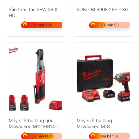
Sào thao tác SEW 290L
VÒNG BI 6908 2RS – KG
HD
Đã bán 374
Đã bán 80
Máy siết bu lông góc
Máy siết bu lông
Milwaukee M12 FIR14-
Milwaukee M18
202C
ONEFHIWF12-502X
Đã bán 604
Đã bán 61