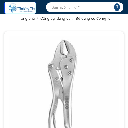
Bỏ
Tìm
kiếm:
qua
nội
Trang chủ
/
Công cụ, dụng cụ
/
Bộ dụng cụ đồ nghề
dung