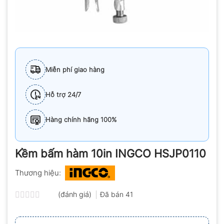
Miễn phí giao hàng
Hỗ trợ 24/7
Hàng chính hãng 100%
Kềm bấm hàm 10in INGCO HSJP0110
Thương hiệu:
(đánh giá)
Đã bán
41
Được
xếp
hạng