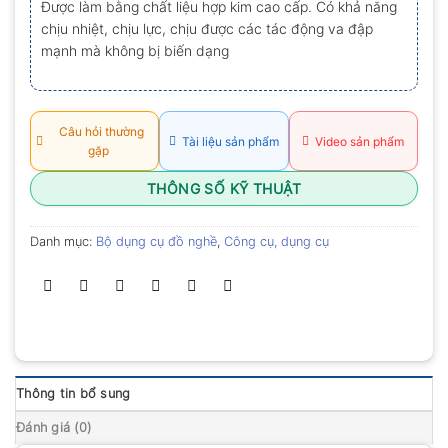
Được làm bằng chất liệu hợp kim cao cấp. Có khả năng
0.0
chịu nhiệt, chịu lực, chịu được các tác động va đập
5
sao
mạnh mà không bị biến dạng
Câu hỏi thường
Tài liệu sản phẩm
Video sản phẩm
gặp
THÔNG SỐ KỸ THUẬT
Danh mục:
Bộ dụng cụ đồ nghề
,
Công cụ, dụng cụ
Thông tin bổ sung
Đánh giá (0)