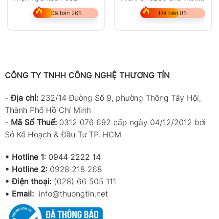
3280-10F
Đã bán 268
Đã bán 86
CÔNG TY TNHH CÔNG NGHỆ THƯƠNG TÍN
-
Địa chỉ:
232/14 Đường Số 9, phường Thông Tây Hội,
Thành Phố Hồ Chí Minh
-
Mã Số Thuế:
0312 076 692 cấp ngày 04/12/2012 bởi
Sở Kế Hoạch & Đầu Tư TP. HCM
•
Hotline 1
:
0944 2222 14
•
Hotline 2:
0928 218 268
• Điện thoại:
(028) 66 505 111
•
Email:
info@thuongtin.net