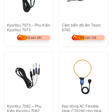
Kyoritsu 7073 – Phụ Kiện
Cảm biến độ ẩm Testo
Kyoritsu 7073
6740
Đã bán 281
Đã bán 138
Kyoritsu 7082 – Phụ
Kẹp dòng AC Flexible
Kiện Kyoritsu 7082
Hioki CT6280 cho Hioki