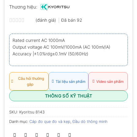
Thương hiệu:
(đánh giá)
Đã bán
92
Được
xếp
hạng
Rated current AC 1000mA
0.0
Output voltage AC 100mV/1000mA (AC 100mV/A)
5
sao
Accuracy |±1.0%rdg±0.1mV (50/60Hz)
Câu hỏi thường
Tài liệu sản phẩm
Video sản phẩm
gặp
THÔNG SỐ KỸ THUẬT
SKU:
Kyoritsu 8143
Danh mục:
Cáp đo que đo và kẹp
,
Đầu dò thông minh