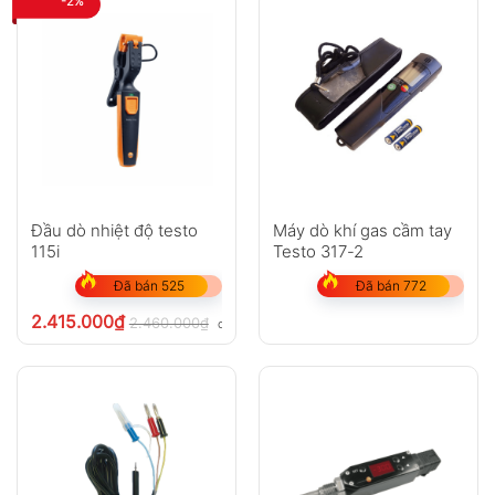
-2%
Đầu dò nhiệt độ testo
Máy dò khí gas cầm tay
115i
Testo 317-2
Đã bán 525
Đã bán 772
2.415.000
₫
2.460.000
₫
chưa VAT 8%