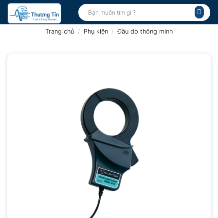
Bỏ
Tìm
kiếm:
qua
nội
Trang chủ
/
Phụ kiện
/
Đầu dò thông minh
dung