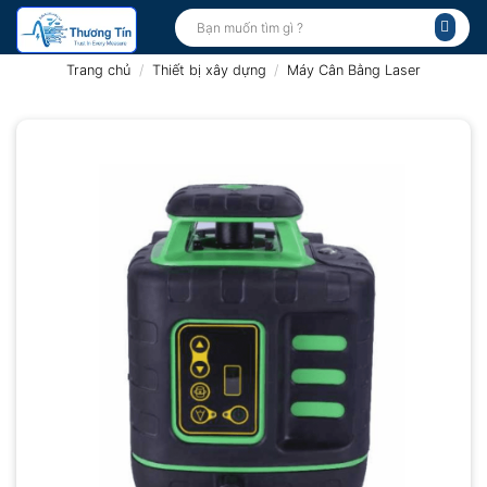
Bỏ
Tìm
kiếm:
qua
nội
Trang chủ
/
Thiết bị xây dựng
/
Máy Cân Bằng Laser
dung