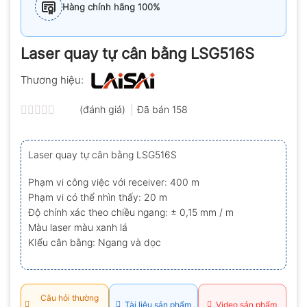
Hàng chính hãng 100%
Laser quay tự cân bằng LSG516S
Thương hiệu:
(đánh giá)
Đã bán
158
Được
xếp
hạng
Laser quay tự cân bằng LSG516S
0.0
5
sao
Phạm vi công việc với receiver: 400 m
Phạm vi có thể nhìn thấy: 20 m
Độ chính xác theo chiều ngang: ± 0,15 mm / m
Màu laser màu xanh lá
KIểu cân bằng: Ngang và dọc
Câu hỏi thường
Tài liệu sản phẩm
Video sản phẩm