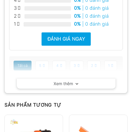
0%
| 0 đánh giá
3
0%
| 0 đánh giá
2
0%
| 0 đánh giá
1
0%
| 0 đánh giá
ĐÁNH GIÁ NGAY
Tất cả
5
4
3
2
1
Có video
Có ảnh
Xem thêm
Chưa có đánh giá nào.
SẢN PHẨM TƯƠNG TỰ
Hỏi đáp