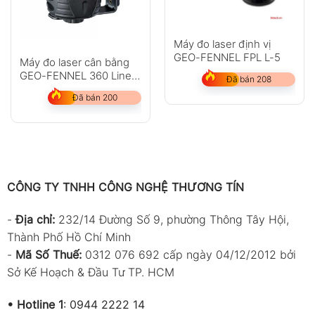
Máy đo laser định vị
GEO-FENNEL FPL L-5
Máy đo laser cân bằng
GEO-FENNEL 360 Liner
Đã bán 208
SP
Đã bán 200
CÔNG TY TNHH CÔNG NGHỆ THƯƠNG TÍN
-
Địa chỉ:
232/14 Đường Số 9, phường Thông Tây Hội,
Thành Phố Hồ Chí Minh
-
Mã Số Thuế:
0312 076 692 cấp ngày 04/12/2012 bởi
Sở Kế Hoạch & Đầu Tư TP. HCM
•
Hotline 1
:
0944 2222 14