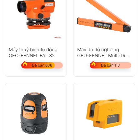
Anh
Chị
Máy thuỷ bình tự động
Máy đo độ nghiêng
GEO-FENNEL FAL 32
GEO-FENNEL Multi-Digit
Pro
GỬI
Đã bán 638
Đã bán 113
Không có bình luận nào