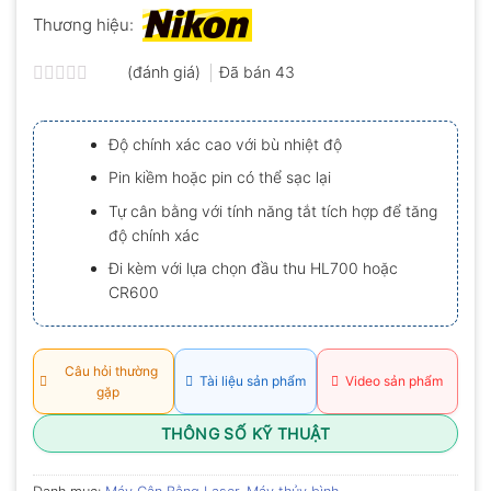
Thương hiệu:
(đánh giá)
Đã bán
43
Được
xếp
hạng
Độ chính xác cao với bù nhiệt độ
0.0
5
Pin kiềm hoặc pin có thể sạc lại
sao
Tự cân bằng với tính năng tắt tích hợp để tăng
độ chính xác
Đi kèm với lựa chọn đầu thu HL700 hoặc
CR600
Câu hỏi thường
Tài liệu sản phẩm
Video sản phẩm
gặp
THÔNG SỐ KỸ THUẬT