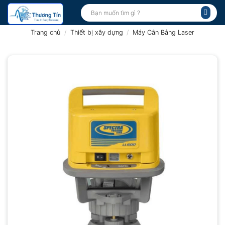
Bỏ
Tìm
kiếm:
qua
nội
Trang chủ
/
Thiết bị xây dựng
/
Máy Cân Bằng Laser
dung