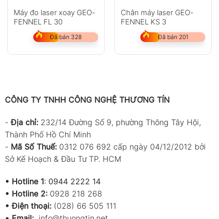
Máy đo laser xoay GEO-
Chân máy laser GEO-
FENNEL FL 30
FENNEL KS 3
Đã bán 328
Đã bán 201
CÔNG TY TNHH CÔNG NGHỆ THƯƠNG TÍN
-
Địa chỉ:
232/14 Đường Số 9, phường Thông Tây Hội,
Thành Phố Hồ Chí Minh
-
Mã Số Thuế:
0312 076 692 cấp ngày 04/12/2012 bởi
Sở Kế Hoạch & Đầu Tư TP. HCM
•
Hotline 1
:
0944 2222 14
•
Hotline 2:
0928 218 268
• Điện thoại:
(028) 66 505 111
•
Email:
info@thuongtin.net