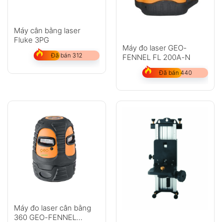
Anh
Chị
Máy cân bằng laser
Fluke 3PG
Máy đo laser GEO-
Đã bán 312
FENNEL FL 200A-N
GỬI
Đã bán 440
Không có bình luận nào
Máy đo laser cân bằng
360 GEO-FENNEL