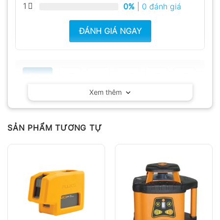
1
0%
| 0 đánh giá
ĐÁNH GIÁ NGAY
Tất cả
5
4
3
2
1
Xem thêm
Có video
Có ảnh
Chưa có đánh giá nào.
SẢN PHẨM TƯƠNG TỰ
Hỏi đáp