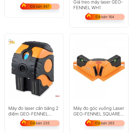
Giá treo máy laser GEO-
LinerPointer
Đã bán 467
FENNEL WH1
Đã bán 164
Máy đo laser cân bằng 2
Máy đo góc vuông Laser
điểm GEO-FENNEL
GEO-FENNEL SQUARE
Duo-Pointer
LINER II
Đã bán 235
Đã bán 263