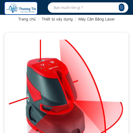
Bỏ
Tìm
kiếm:
qua
nội
Trang chủ
/
Thiết bị xây dựng
/
Máy Cân Bằng Laser
dung