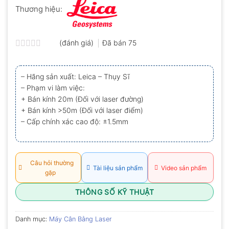
Thương hiệu:
(đánh giá)
Đã bán
75
Được
xếp
hạng
– Hãng sản xuất: Leica – Thụy Sĩ
0.0
– Phạm vi làm việc:
5
sao
+ Bán kính 20m (Đối với laser đường)
+ Bán kính >50m (Đối với laser điểm)
– Cấp chính xác cao độ: ±1.5mm
Câu hỏi thường
Tài liệu sản phẩm
Video sản phẩm
gặp
THÔNG SỐ KỸ THUẬT
Danh mục:
Máy Cân Bằng Laser