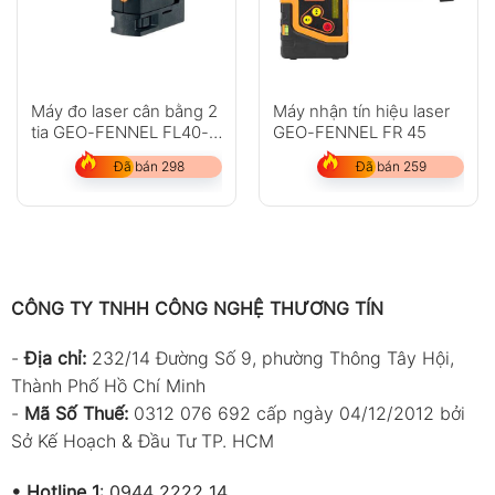
Máy đo laser cân bằng 2
Máy nhận tín hiệu laser
tia GEO-FENNEL FL40-
GEO-FENNEL FR 45
pocket II
Đã bán 298
Đã bán 259
CÔNG TY TNHH CÔNG NGHỆ THƯƠNG TÍN
-
Địa chỉ:
232/14 Đường Số 9, phường Thông Tây Hội,
Thành Phố Hồ Chí Minh
-
Mã Số Thuế:
0312 076 692 cấp ngày 04/12/2012 bởi
Sở Kế Hoạch & Đầu Tư TP. HCM
•
Hotline 1
:
0944 2222 14