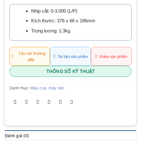
xếp
hạng
Nhịp cắt: 0-3.000 (L/P)
0.0
5
Kích thước: 376 x 66 x 186mm
sao
Trọng lượng: 1.3kg
Câu hỏi thường
Tài liệu sản phẩm
Video sản phẩm
gặp
THÔNG SỐ KỸ THUẬT
Danh mục:
Máy cưa, máy hàn
Đánh giá (0)