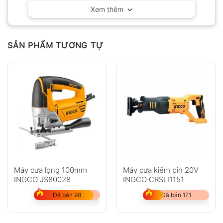
Xem thêm
Có video
Có ảnh
Chưa có đánh giá nào.
SẢN PHẨM TƯƠNG TỰ
Hỏi đáp
Anh
Chị
Máy cưa lọng 100mm
Máy cưa kiếm pin 20V
INGCO JS80028
INGCO CRSLI1151
Đã bán 98
Đã bán 171
GỬI