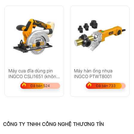
Máy cưa đĩa dùng pin
Máy hàn ống nhựa
INGCO CSLI1651 (không
INGCO PTWT8001
kèm pin và sạc)
Đã bán 524
Đã bán 733
CÔNG TY TNHH CÔNG NGHỆ THƯƠNG TÍN