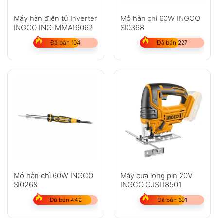
Máy hàn điện tử Inverter
Mỏ hàn chì 60W INGCO
INGCO ING-MMA16062
SI0368
Đã bán 104
Đã bán 227
Mỏ hàn chì 60W INGCO
Máy cưa lọng pin 20V
SI0268
INGCO CJSLI8501
Đã bán 442
Đã bán 691