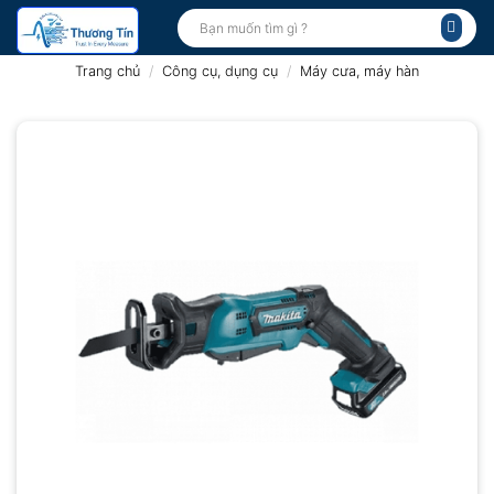
Bỏ
Tìm
kiếm:
qua
nội
Trang chủ
/
Công cụ, dụng cụ
/
Máy cưa, máy hàn
dung