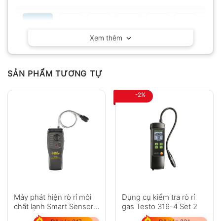
Tất cả
5
4
3
2
1
Xem thêm
Có video
Có ảnh
Chưa có đánh giá nào.
SẢN PHẨM TƯƠNG TỰ
-2%
Hỏi đáp
Anh
Chị
Máy phát hiện rò rỉ môi
Dụng cụ kiểm tra rò rỉ
chất lạnh Smart Sensor
gas Testo 316-4 Set 2
AS5750L