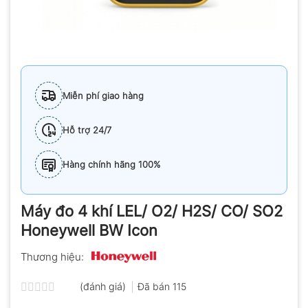
Miễn phí giao hàng
Hỗ trợ 24/7
Hàng chính hãng 100%
Máy đo 4 khí LEL/ O2/ H2S/ CO/ SO2
Honeywell BW Icon
Thương hiệu:
(đánh giá)
Đã bán
115
Được