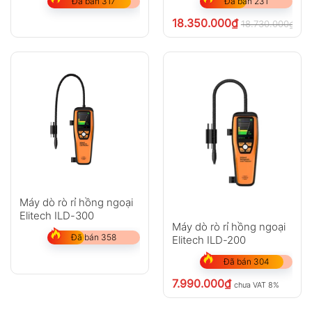
Đã bán 317
Đã bán 231
GỬI
18.350.000
₫
18.730.000
₫
ch
Không có bình luận nào
Máy dò rò rỉ hồng ngoại
Elitech ILD-300
Máy dò rò rỉ hồng ngoại
Đã bán 358
Elitech ILD-200
Đã bán 304
7.990.000
₫
chưa VAT 8%