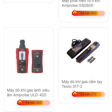
Máy phát hiện rò rỉ khí
Amprobe GSD600
Đã bán 620
Máy dò khí gas cầm tay
Testo 317-2
Máy dò khí gas lạnh siêu
Đã bán 772
âm Amprobe ULD-420
Đã bán 563