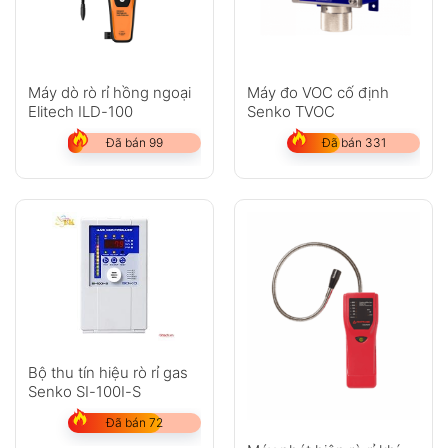
Máy dò rò rỉ hồng ngoại
Máy đo VOC cố định
Elitech ILD-100
Senko TVOC
Đã bán 99
Đã bán 331
Bộ thu tín hiệu rò rỉ gas
Senko SI-100I-S
Đã bán 72