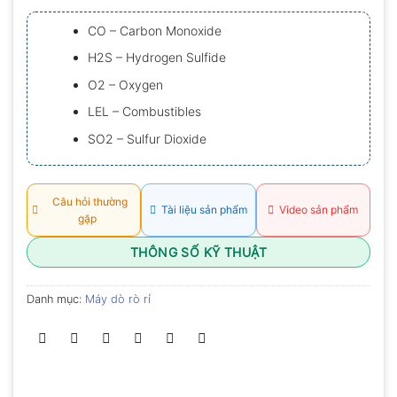
xếp
hạng
CO – Carbon Monoxide
0.0
5
H2S – Hydrogen Sulfide
sao
O2 – Oxygen
LEL – Combustibles
SO2 – Sulfur Dioxide
Câu hỏi thường
Tài liệu sản phẩm
Video sản phẩm
gặp
THÔNG SỐ KỸ THUẬT
Danh mục:
Máy dò rò rỉ