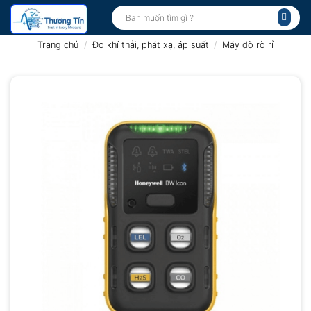
Bỏ
Tìm
kiếm:
qua
nội
Trang chủ
/
Đo khí thải, phát xạ, áp suất
/
Máy dò rò rỉ
dung