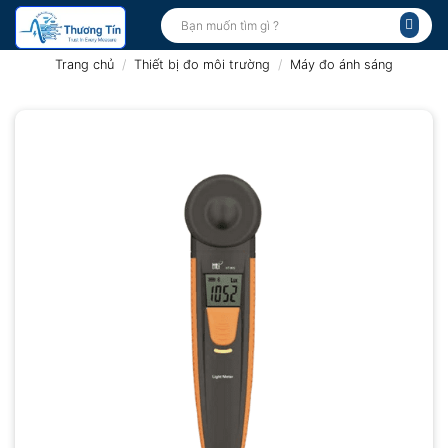
Bỏ
Tìm
kiếm:
qua
nội
Trang chủ
/
Thiết bị đo môi trường
/
Máy đo ánh sáng
dung