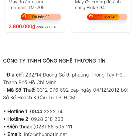
Máy đo ánh sáng
Máy đo cường độ ánh
Tenmars TM-209
sáng Fluke 941
Đã bán 93
Đã bán 662
2.800.000
₫
chưa VAT 8%
CÔNG TY TNHH CÔNG NGHỆ THƯƠNG TÍN
-
Địa chỉ:
232/14 Đường Số 9, phường Thông Tây Hội,
Thành Phố Hồ Chí Minh
-
Mã Số Thuế:
0312 076 692 cấp ngày 04/12/2012 bởi
Sở Kế Hoạch & Đầu Tư TP. HCM
•
Hotline 1
:
0944 2222 14
•
Hotline 2:
0928 218 268
• Điện thoại:
(028) 66 505 111
•
Email:
info@thuongtin.net