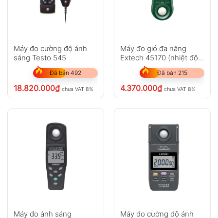
Máy đo cường độ ánh
Máy đo gió đa năng
sáng Testo 545
Extech 45170 (nhiệt độ
độ ẩm, ánh sáng, tốc độ
Đã bán 492
Đã bán 215
gió)
18.820.000
₫
4.370.000
₫
chưa VAT 8%
chưa VAT 8%
Máy đo ánh sáng
Máy đo cường độ ánh