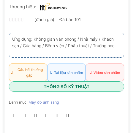
Thương hiệu:
(đánh giá)
Đã bán
101
Được
xếp
hạng
Ứng dụng: Không gian văn phòng / Nhà máy / Khách
0.0
sạn / Cửa hàng / Bệnh viện / Phẫu thuật / Trường học.
5
sao
Câu hỏi thường
Tài liệu sản phẩm
Video sản phẩm
gặp
THÔNG SỐ KỸ THUẬT
Danh mục:
Máy đo ánh sáng