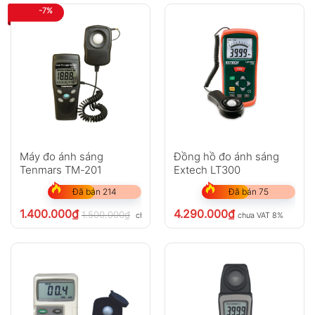
-7%
Máy đo ánh sáng
Đồng hồ đo ánh sáng
Tenmars TM-201
Extech LT300
Đã bán 214
Đã bán 75
1.400.000
₫
4.290.000
₫
1.500.000
₫
chưa VAT 8%
chưa VAT 8%