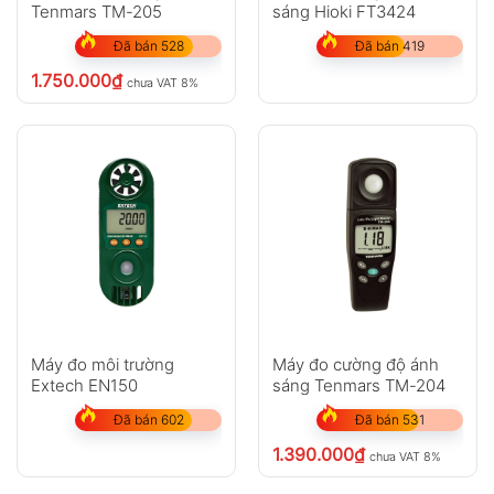
Tenmars TM-205
sáng Hioki FT3424
Đã bán 528
Đã bán 419
1.750.000
₫
chưa VAT 8%
Máy đo môi trường
Máy đo cường độ ánh
Extech EN150
sáng Tenmars TM-204
Đã bán 602
Đã bán 531
1.390.000
₫
chưa VAT 8%