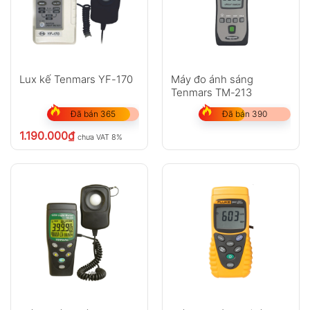
Lux kế Tenmars YF-170
Máy đo ánh sáng
Tenmars TM-213
Đã bán 365
Đã bán 390
1.190.000
₫
chưa VAT 8%