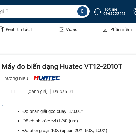
Hotline
0944222214
Kênh tin tức
Video
Phần mềm
Máy đo biến dạng Huatec VT12-2010T
Thương hiệu:
(đánh giá)
Đã bán
61
Được
xếp
hạng
Độ phân giải góc quay: 1/0.01°
0.0
5
Độ chính xác: ≤4+L/50 (um)
sao
Độ phóng đại: 10X (option 20X, 50X, 100X)