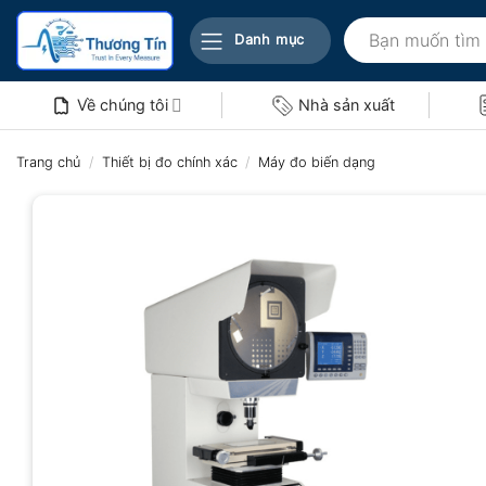
Bỏ
Tìm
qua
Danh mục
kiếm:
nội
dung
Về chúng tôi
Nhà sản xuất
Trang chủ
/
Thiết bị đo chính xác
/
Máy đo biến dạng