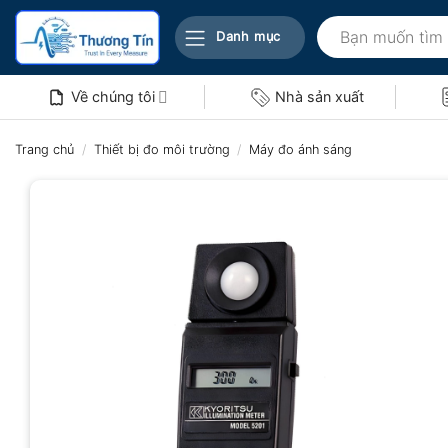
Bỏ
Tìm
qua
Danh mục
kiếm:
nội
dung
Về chúng tôi
Nhà sản xuất
Trang chủ
/
Thiết bị đo môi trường
/
Máy đo ánh sáng