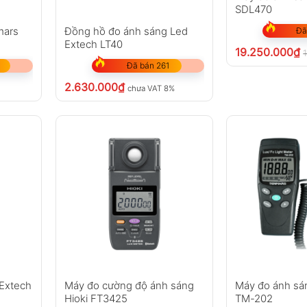
SDL470
mars
Đồng hồ đo ánh sáng Led
Đã
Extech LT40
19.250.000
₫
Đã bán 261
2.630.000
₫
%
chưa VAT 8%
Extech
Máy đo cường độ ánh sáng
Máy đo ánh sá
Hioki FT3425
TM-202