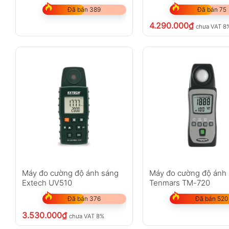
Đã bán 389
Đã bán 75
4.290.000
₫
chưa VAT 8
Máy đo cường độ ánh sáng
Máy đo cường độ ánh
Extech UV510
Tenmars TM-720
Đã bán 376
Đã bán 520
3.530.000
₫
chưa VAT 8%