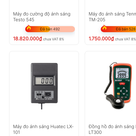
Máy đo cường độ ánh sáng
Máy đo ánh sáng Ten
Testo 545
TM-205
Đã bán 492
Đã bán 528
18.820.000
₫
1.750.000
₫
chưa VAT 8%
chưa VAT 8
Máy đo ánh sáng Huatec LX-
Đồng hồ đo ánh sáng 
101
LT300