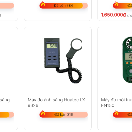
Đã bán 784
Đã
1.650.000
₫
%
ch
 sáng
Máy đo ánh sáng Huatec LX-
Máy đo môi tr
9626
EN150
Đã bán 216
Đã