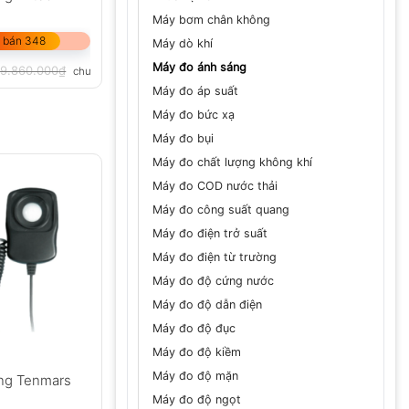
Máy bơm chân không
 bán 348
Máy dò khí
Máy đo ánh sáng
19.860.000
₫
chưa VAT 8%
Máy đo áp suất
Máy đo bức xạ
Máy đo bụi
Máy đo chất lượng không khí
Máy đo COD nước thải
Máy đo công suất quang
Máy đo điện trở suất
Máy đo điện từ trường
Máy đo độ cứng nước
Máy đo độ dẫn điện
Máy đo độ đục
Máy đo độ kiềm
Máy đo độ mặn
ng Tenmars
Máy đo độ ngọt