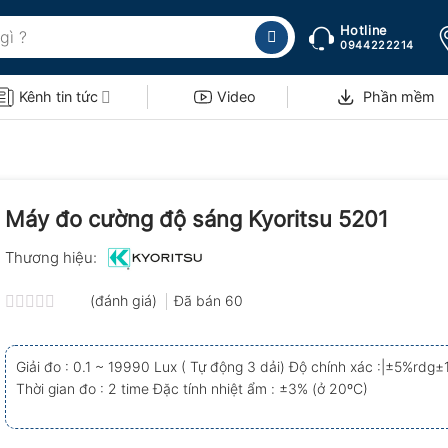
Hotline
0944222214
Kênh tin tức
Video
Phần mềm
Máy đo cường độ sáng Kyoritsu 5201
Thương hiệu:
(đánh giá)
Đã bán
60
Được
xếp
hạng
Giải đo : 0.1 ~ 19990 Lux ( Tự động 3 dải) Độ chính xác :|±5%rdg±
0.0
Thời gian đo : 2 time Đặc tính nhiệt ẩm : ±3% (ở 20ºC)
5
sao