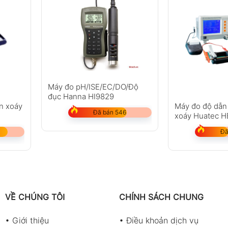
Máy đo pH/ISE/EC/DO/Độ
đục Hanna HI9829
n xoáy
Máy đo độ dẫn
Đã bán 546
xoáy Huatec 
Đã
VỀ CHÚNG TÔI
CHÍNH SÁCH CHUNG
•
Giới thiệu
•
Điều khoản dịch vụ