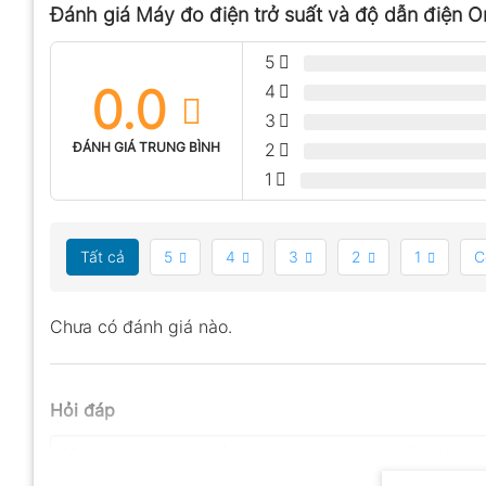
Đánh giá Máy đo điện trở suất và độ dẫn điện
5
0.0
4
3
ĐÁNH GIÁ TRUNG BÌNH
2
1
Tất cả
5
4
3
2
1
C
Chưa có đánh giá nào.
Hỏi đáp