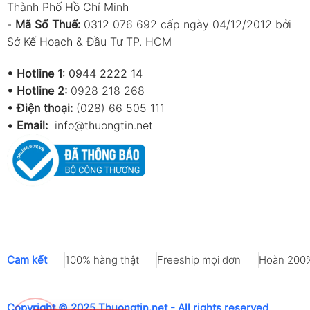
Thành Phố Hồ Chí Minh
-
Mã Số Thuế:
0312 076 692 cấp ngày 04/12/2012 bởi
Sở Kế Hoạch & Đầu Tư TP. HCM
•
Hotline 1
:
0944 2222 14
•
Hotline 2:
0928 218 268
• Điện thoại:
(028) 66 505 111
•
Email:
info@thuongtin.net
Cam kết
100% hàng thật
Freeship mọi đơn
Hoàn 200%
Copyright © 2025 Thuongtin.net - All rights reserved