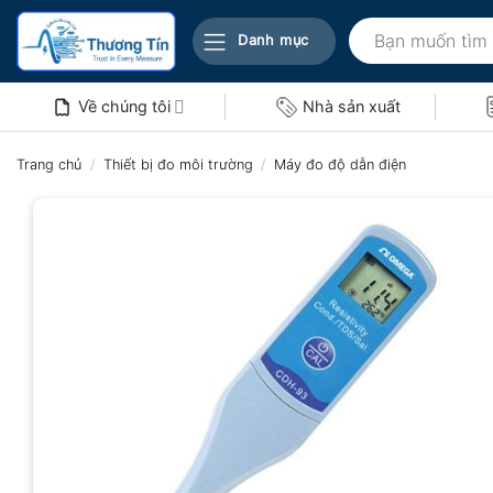
Bỏ
Tìm
qua
Danh mục
kiếm:
nội
dung
Về chúng tôi
Nhà sản xuất
Trang chủ
/
Thiết bị đo môi trường
/
Máy đo độ dẫn điện