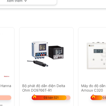
Xem thêm
i Hanna
Bộ phát độ dẫn điện Delta
Máy đo độ dẫn
Ohm DO9766T-R1
Arnoux C320
Đã bán 521
Đã
8%