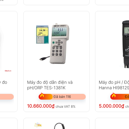
y đo
Máy đo độ dẫn điện và
Máy đo pH / Đ
pH/ORP TES-1381K
Hanna HI9812
Đã bán 116
Đã
10.660.000
₫
5.000.000
₫
chưa VAT 8%
ch