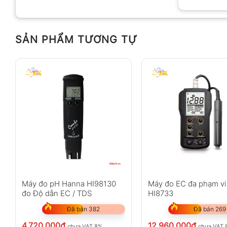
SẢN PHẨM TƯƠNG TỰ
Anh
Chị
Không có bình luận nào
Máy đo pH Hanna HI98130
Máy đo EC đa phạm v
đo Độ dẫn EC / TDS
HI8733
Đã bán 382
Đã bán 269
4.720.000
₫
12.960.000
₫
chưa VAT 8%
chưa VAT 