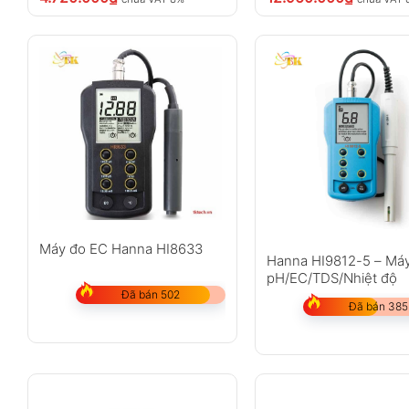
Máy đo EC Hanna HI8633
Hanna HI9812-5 – Má
pH/EC/TDS/Nhiệt độ
Đã bán 502
Đã bán 385