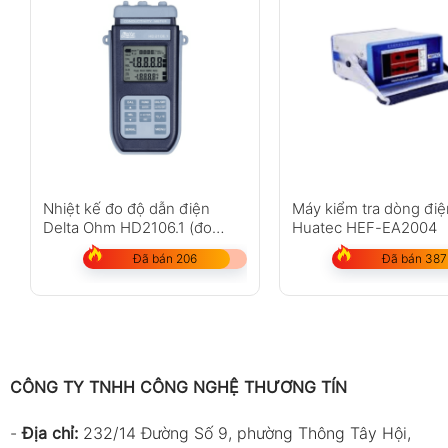
Nhiệt kế đo độ dẫn điện
Máy kiểm tra dòng điệ
Delta Ohm HD2106.1 (đo
Huatec HEF-EA2004
điện trở suất, tổng chất rắn
Đã bán 206
Đã bán 387
hòa tan, độ mặn )
CÔNG TY TNHH CÔNG NGHỆ THƯƠNG TÍN
-
Địa chỉ:
232/14 Đường Số 9, phường Thông Tây Hội,