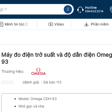
Hotline
0944222214
Kênh tin tức
Video
Phần mềm
Máy đo điện trở suất và độ dẫn điện Ome
93
Thương hiệu:
(đánh giá)
Đã bán
113
Được
xếp
hạng
Model: Omega CDH-93
0.0
5
Nhỏ gọn và nhẹ
sao