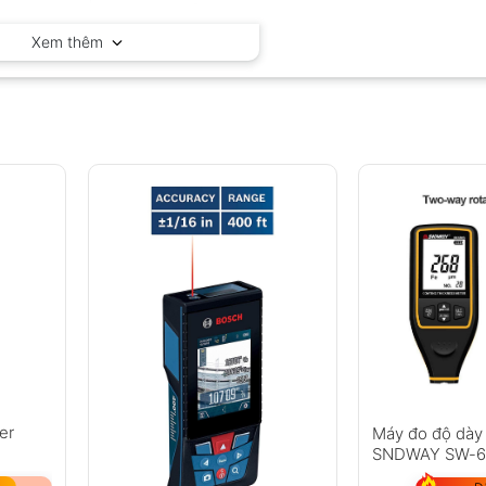
Hopetech – China
Xem thêm
er
Máy đo độ dày
SNDWAY SW-6