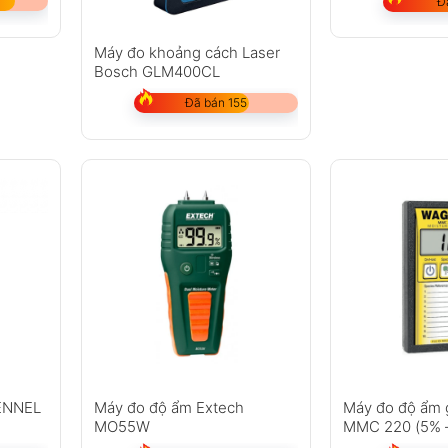
Đ
Máy đo khoảng cách Laser
Bosch GLM400CL
Đã bán 155
FENNEL
Máy đo độ ẩm Extech
Máy đo độ ẩm 
MO55W
MMC 220 (5% 