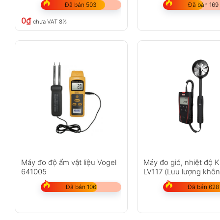
Đã bán 503
Đã bán 169
0
₫
chưa VAT 8%
Máy đo độ ẩm vật liệu Vogel
Máy đo gió, nhiệt độ 
641005
LV117 (Lưu lượng khôn
Đã bán 106
Đã bán 628