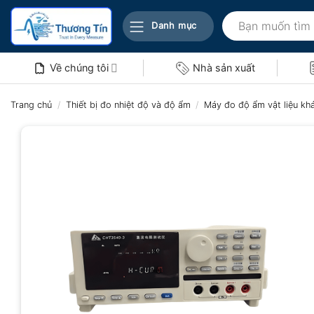
Bỏ
Tìm
qua
Danh mục
kiếm:
nội
dung
Về chúng tôi
Nhà sản xuất
Trang chủ
/
Thiết bị đo nhiệt độ và độ ẩm
/
Máy đo độ ẩm vật liệu kh