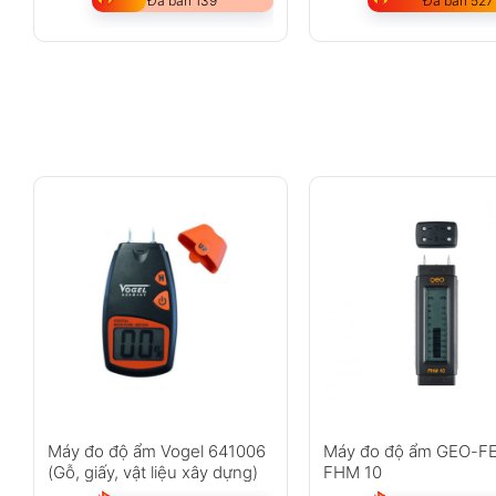
Đã bán 139
Đã bán 527
Máy đo độ ẩm Vogel 641006
Máy đo độ ẩm GEO-
(Gỗ, giấy, vật liệu xây dựng)
FHM 10