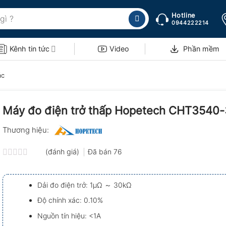
Hotline
0944222214
Kênh tin tức
Video
Phần mềm
ác
Máy đo điện trở thấp Hopetech CHT3540
Thương hiệu:
(đánh giá)
Đã bán
76
Được
xếp
hạng
Dải đo điện trở: 1μΩ ～ 30kΩ
0.0
5
Độ chính xác: 0.10%
sao
Nguồn tín hiệu: <1A