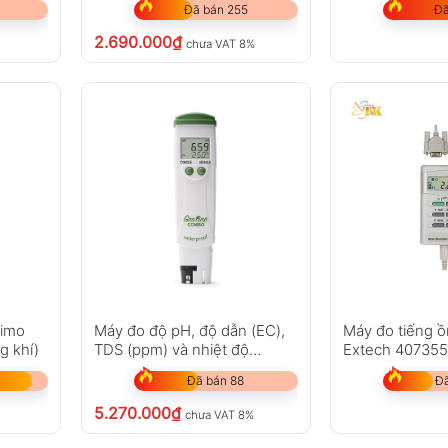
Đã bán 255
Đã
2.690.000
₫
chưa VAT 8%
Kimo
Máy đo độ pH, độ dẫn (EC),
Máy đo tiếng ồ
g khí)
TDS (ppm) và nhiệt độ
Extech 40735
Hanna HI98131
Đã bán 88
Đã
5.270.000
₫
chưa VAT 8%