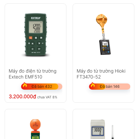
Máy đo điện từ trường
Máy đo từ trường Hioki
Extech EMF510
FT3470-52
Đã bán 432
Đã bán 146
3.200.000
₫
chưa VAT 8%