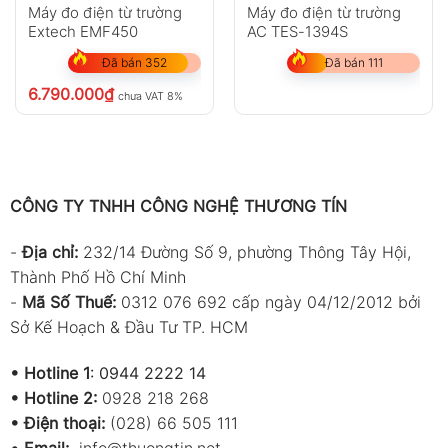
Máy đo điện từ trường
Máy đo điện từ trường
Extech EMF450
AC TES-1394S
Đã bán 352
Đã bán 111
6.790.000
₫
chưa VAT 8%
CÔNG TY TNHH CÔNG NGHỆ THƯƠNG TÍN
-
Địa chỉ:
232/14 Đường Số 9, phường Thông Tây Hội,
Thành Phố Hồ Chí Minh
-
Mã Số Thuế:
0312 076 692 cấp ngày 04/12/2012 bởi
Sở Kế Hoạch & Đầu Tư TP. HCM
•
Hotline 1
:
0944 2222 14
•
Hotline 2:
0928 218 268
• Điện thoại:
(028) 66 505 111
•
Email:
info@thuongtin.net