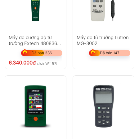
Máy đo cường độ từ
Máy đo từ trường Lutron
trường Extech 480836
MG-3002
RF EMF
Đã bán 386
Đã bán 147
6.340.000
₫
chưa VAT 8%