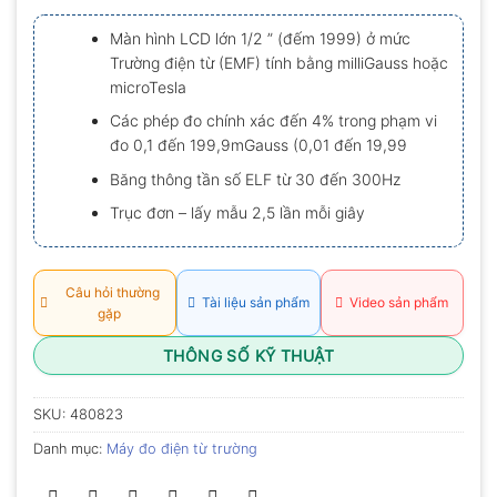
xếp
hạng
Màn hình LCD lớn 1/2 ” (đếm 1999) ở mức
0.0
Trường điện từ (EMF) tính bằng milliGauss hoặc
5
sao
microTesla
Các phép đo chính xác đến 4% trong phạm vi
đo 0,1 đến 199,9mGauss (0,01 đến 19,99
Băng thông tần số ELF từ 30 đến 300Hz
Trục đơn – lấy mẫu 2,5 lần mỗi giây
Câu hỏi thường
Tài liệu sản phẩm
Video sản phẩm
gặp
THÔNG SỐ KỸ THUẬT
SKU:
480823
Danh mục:
Máy đo điện từ trường