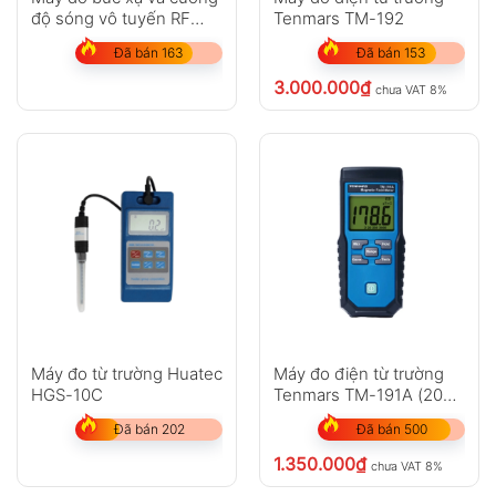
độ sóng vô tuyến RF
Tenmars TM-192
Tenmars TM-93
Đã bán 163
Đã bán 153
3.000.000
₫
chưa VAT 8%
Máy đo từ trường Huatec
Máy đo điện từ trường
HGS-10C
Tenmars TM-191A (2000
mG, 200µT, 300Hz)
Đã bán 202
Đã bán 500
1.350.000
₫
chưa VAT 8%