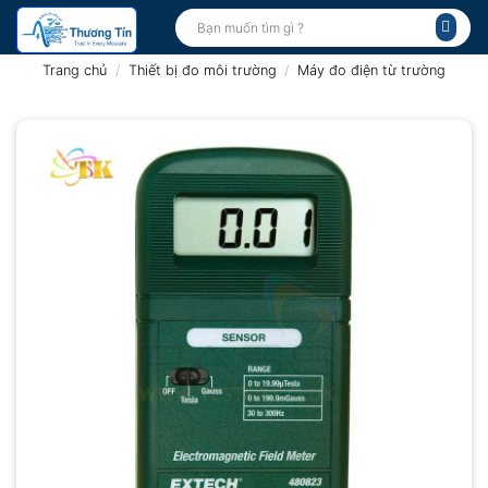
Bỏ
Tìm
kiếm:
qua
nội
Trang chủ
/
Thiết bị đo môi trường
/
Máy đo điện từ trường
dung