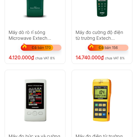
Máy dò rò rỉ sóng
Máy đo cường độ điện
Microwave Extech
từ trường Extech
EMF300
480846
Đã bán 170
Đã bán 156
4.120.000
₫
14.740.000
₫
chưa VAT 8%
chưa VAT 8%
Máy đo bức xạ và cường
Máy đo điện từ trường