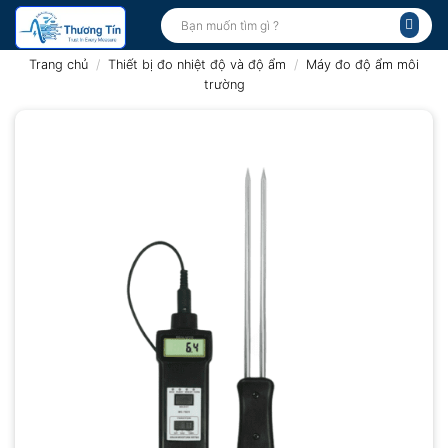
Bỏ
Tìm
kiếm:
qua
nội
Trang chủ
/
Thiết bị đo nhiệt độ và độ ẩm
/
Máy đo độ ẩm môi
dung
trường