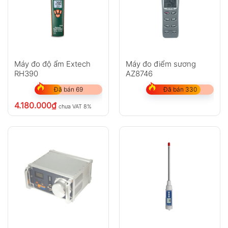
Máy đo độ ẩm Extech
Máy đo điểm sương
RH390
AZ8746
Đã bán 69
Đã bán 330
4.180.000
₫
chưa VAT 8%