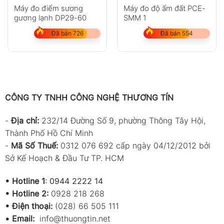
Máy đo điểm sương
Máy đo độ ẩm đất PCE-
gương lạnh DP29-60
SMM 1
Đã bán 726
Đã bán 554
CÔNG TY TNHH CÔNG NGHỆ THƯƠNG TÍN
-
Địa chỉ:
232/14 Đường Số 9, phường Thông Tây Hội,
Thành Phố Hồ Chí Minh
-
Mã Số Thuế:
0312 076 692 cấp ngày 04/12/2012 bởi
Sở Kế Hoạch & Đầu Tư TP. HCM
•
Hotline 1
:
0944 2222 14
•
Hotline 2:
0928 218 268
• Điện thoại:
(028) 66 505 111
•
Email:
info@thuongtin.net