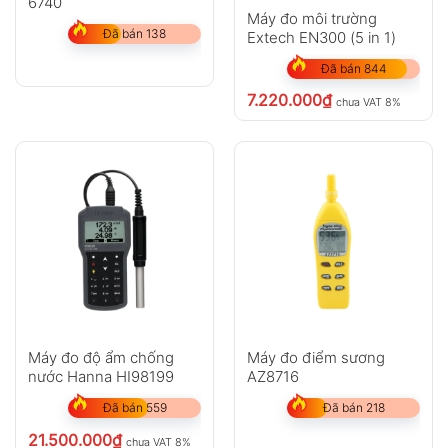
6740
Máy đo môi trường
Đã bán 138
Extech EN300 (5 in 1)
Đã bán 844
7.220.000
₫
chưa VAT 8%
Máy đo độ ẩm chống
Máy đo điểm sương
nước Hanna HI98199
AZ8716
Đã bán 559
Đã bán 218
21.500.000
₫
chưa VAT 8%