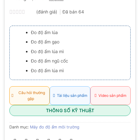
(đánh giá)
Đã bán
64
Được
xếp
hạng
Đo độ ẩm lúa
0.0
5
Đo độ ẩm gạo
sao
Đo độ ẩm lúa mì
Đo độ ẩm ngũ cốc
Đo độ ẩm lúa mì
Câu hỏi thường
Tài liệu sản phẩm
Video sản phẩm
gặp
THÔNG SỐ KỸ THUẬT
Danh mục:
Máy đo độ ẩm môi trường