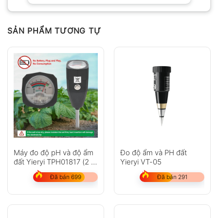
SẢN PHẨM TƯƠNG TỰ
Máy đo độ pH và độ ẩm
Đo độ ẩm và PH đất
đất Yieryi TPH01817 (2 in
Yieryi VT-05
1)
Đã bán 699
Đã bán 291