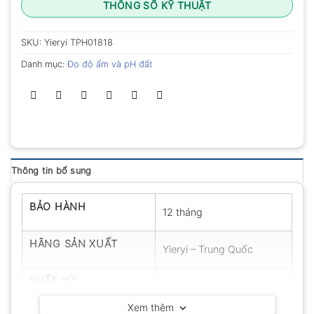
THÔNG SỐ KỸ THUẬT
SKU:
Yieryi TPH01818
Danh mục:
Đo độ ẩm và pH đất
Thông tin bổ sung
BẢO HÀNH
12 tháng
HÃNG SẢN XUẤT
Yieryi – Trung Quốc
XUẤT XỨ
Trung Quốc
Xem thêm