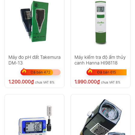
Máy đo pH đất Takemura
Máy kiểm tra độ ẩm thủy
DM-13
canh Hanna HI98118
Đã bán 472
Đã bán 615
1.200.000
₫
1.990.000
₫
chưa VAT 8%
chưa VAT 8%