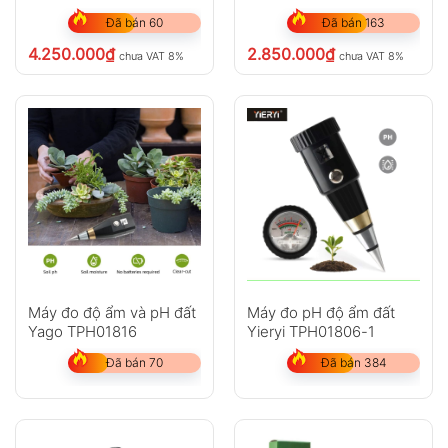
Đã bán 60
Đã bán 163
4.250.000
₫
2.850.000
₫
chưa VAT 8%
chưa VAT 8%
Máy đo độ ẩm và pH đất
Máy đo pH độ ẩm đất
Yago TPH01816
Yieryi TPH01806-1
Đã bán 70
Đã bán 384