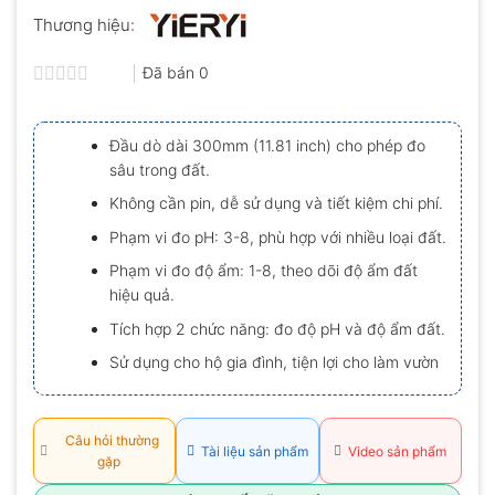
Thương hiệu:
Đã bán
0
Được
xếp
hạng
Đầu dò dài 300mm (11.81 inch) cho phép đo
0.0
sâu trong đất.
5
sao
Không cần pin, dễ sử dụng và tiết kiệm chi phí.
Phạm vi đo pH: 3-8, phù hợp với nhiều loại đất.
Phạm vi đo độ ẩm: 1-8, theo dõi độ ẩm đất
hiệu quả.
Tích hợp 2 chức năng: đo độ pH và độ ẩm đất.
Sử dụng cho hộ gia đình, tiện lợi cho làm vườn
Câu hỏi thường
Tài liệu sản phẩm
Video sản phẩm
gặp