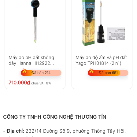
Máy đo pH đất không
Máy đo độ ẩm và pH đất
dây Hanna HI12922
Yago TPH01814 (2in1)
HALO®
Đã bán 214
Đã bán 651
710.000
₫
chưa VAT 8%
CÔNG TY TNHH CÔNG NGHỆ THƯƠNG TÍN
-
Địa chỉ:
232/14 Đường Số 9, phường Thông Tây Hội,