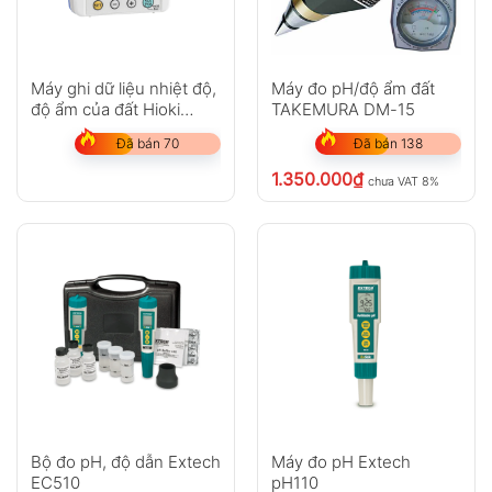
Máy ghi dữ liệu nhiệt độ,
Máy đo pH/độ ẩm đất
độ ẩm của đất Hioki
TAKEMURA DM-15
LR5001
Đã bán 70
Đã bán 138
1.350.000
₫
chưa VAT 8%
Bộ đo pH, độ dẫn Extech
Máy đo pH Extech
EC510
pH110