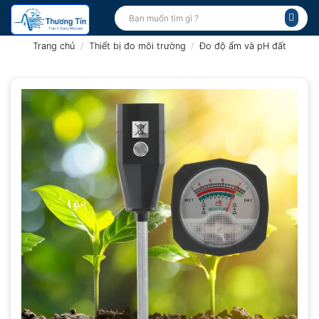
Bỏ
Tìm
kiếm:
qua
nội
Trang chủ
/
Thiết bị đo môi trường
/
Đo độ ẩm và pH đất
dung