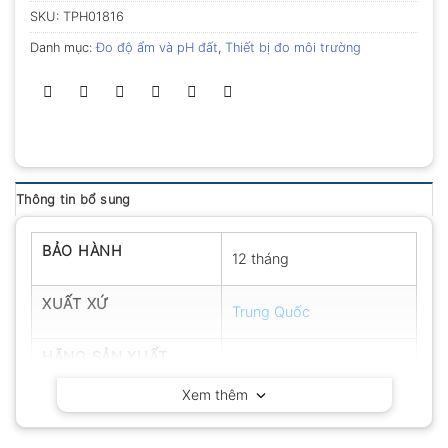
SKU:
TPH01816
Danh mục:
Đo độ ẩm và pH đất
,
Thiết bị đo môi trường
Thông tin bổ sung
BẢO HÀNH
12 tháng
XUẤT XỨ
Trung Quốc
HÃNG SẢN XUẤT
Yieryi – Trung Quốc
Xem thêm