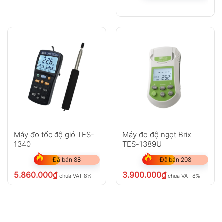
Máy đo tốc độ gió TES-
Máy đo độ ngọt Brix
1340
TES-1389U
Đã bán 88
Đã bán 208
5.860.000
₫
3.900.000
₫
chưa VAT 8%
chưa VAT 8%