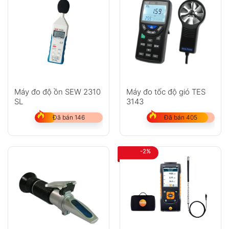
Máy đo độ ồn SEW 2310
Máy đo tốc độ gió TES
SL
3143
Đã bán 146
Đã bán 405
-2%