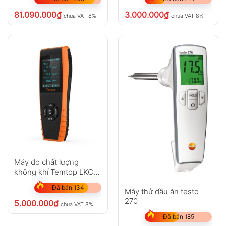
HCHO)
81.090.000
₫
3.000.000
₫
chưa VAT 8%
chưa VAT 8%
Máy đo chất lượng
không khí Temtop LKC-
1000S+ 2nd
Đã bán 134
Máy thử dầu ăn testo
270
5.000.000
₫
chưa VAT 8%
Đã bán 185