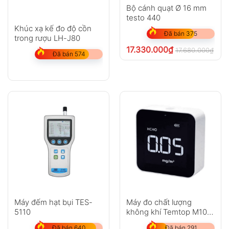
Bộ cánh quạt Ø 16 mm
testo 440
Khúc xạ kế đo độ cồn
Đã bán 375
trong rượu LH-J80
17.330.000
₫
17.680.000
₫
chư
Đã bán 574
Máy đếm hạt bụi TES-
Máy đo chất lượng
5110
không khí Temtop M10
(PM2.5 TVOC AQI
Đã bán 640
Đã bán 291