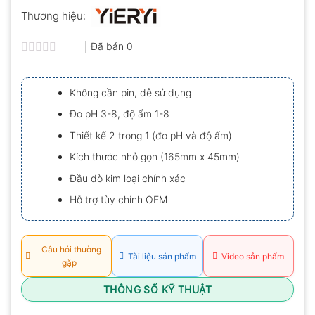
Thương hiệu:
Đã bán
0
Được
xếp
hạng
Không cần pin, dễ sử dụng
0.0
5
Đo pH 3-8, độ ẩm 1-8
sao
Thiết kế 2 trong 1 (đo pH và độ ẩm)
Kích thước nhỏ gọn (165mm x 45mm)
Đầu dò kim loại chính xác
Hỗ trợ tùy chỉnh OEM
Câu hỏi thường
Tài liệu sản phẩm
Video sản phẩm
gặp
THÔNG SỐ KỸ THUẬT