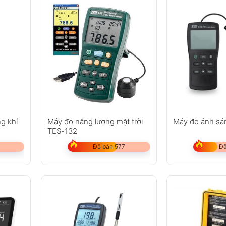
ật
 Generation
g khí
Máy đo năng lượng mặt trời
Máy đo ánh sá
nch
TES-132
ạc)
Đã bán 577
Đã
 sạc đầy
 90% RH