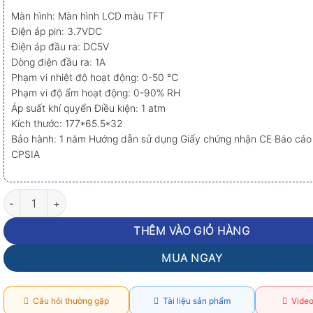
Màn hình: Màn hình LCD màu TFT
Điện áp pin: 3.7VDC
Điện áp đầu ra: DC5V
Dòng điện đầu ra: 1A
Phạm vi nhiệt độ hoạt động: 0-50 ℃
Phạm vi độ ẩm hoạt động: 0-90% RH
Áp suất khí quyển Điều kiện: 1 atm
Kích thước: 177*65.5*32
Bảo hành: 1 năm
Hướng dẫn sử dụng Giấy
chứng nhận CE
Báo cáo
CPSIA
Máy đo chất lượng không khí Temtop LKC-1000S+ 2nd số lượng
THÊM VÀO GIỎ HÀNG
MUA NGAY
Câu hỏi thường gặp
Tài liệu sản phẩm
Video