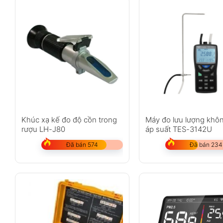
Thời gian sử dụng: 6–8 giờ sau khi sạc đầy
Nguồn sạc: DC 5V / 1A
Kích thước: 6.9 × 2.6 × 1.2 inch
Thông số kỹ thuật chính
Hạng mục
Thông số kỹ thu
Model
LKC-1000S+ 2nd
Khúc xạ kế đo độ cồn trong
Máy đo lưu lượng khôn
Kích thước
6.9 × 2.6 × 1.2 i
rượu LH-J80
áp suất TES-3142U
Dung lượng pin
3000 mAh (pin s
Đã bán 574
Đã bán 234
Thời gian sử dụng pin
6 – 8 giờ sau khi
Nguồn sạc vào
DC 5V / 1A
Môi trường làm việc
32 – 122°F, 0 –
Dải đo PM2.5
0 – 999 µg/m³