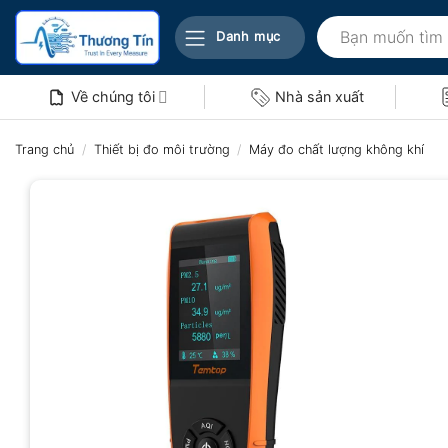
Bỏ
Tìm
qua
Danh mục
kiếm:
nội
dung
Về chúng tôi
Nhà sản xuất
Trang chủ
/
Thiết bị đo môi trường
/
Máy đo chất lượng không khí