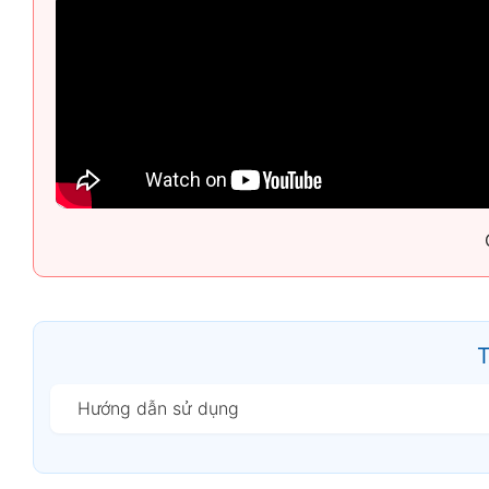
Temtop LKC-1000S+ 2nd
là máy đo chất lượng khôn
nhiễm không khí trong môi trường sống và làm việc.
nhập vào hệ hô hấp, từ đó bảo vệ sức khỏe con ngườ
Vì sao nên chọn Temtop LKC-1000S+ 2nd
Đo
9 chỉ tiêu chất lượng không khí
trong một 
Cảm biến laser thế hệ 3 cho độ chính xác và
Hiển thị trực quan, dễ theo dõi xu hướng ô nh
Thiết kế nhỏ gọn, pin sạc dung lượng lớn, ph
Phù hợp cho cá nhân, doanh nghiệp và các t
T
Tính năng nổi bật
Đo chính xác PM2.5 và PM10 – các hạt bụi m
Hướng dẫn sử dụng
Tích hợp đo HCHO (Formaldehyde) và TVOC –
Hiển thị AQI – chỉ số chất lượng không khí th