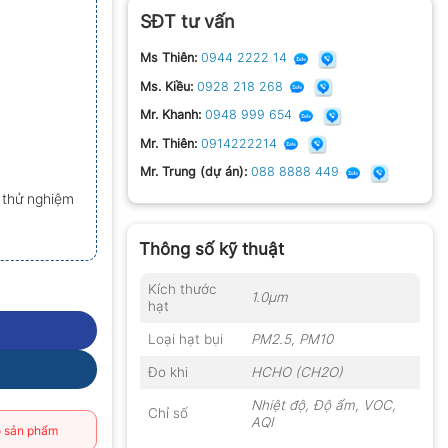
SĐT tư vấn
Ms Thiên:
0944 2222 14
Ms. Kiều:
0928 218 268
Mr. Khanh:
0948 999 654
Mr. Thiên:
0914222214
Mr. Trung (dự án):
088 8888 449
 thử nghiệm
Thông số kỹ thuật
Kích thước
1.0µm
hạt
Loại hạt bụi
PM2.5, PM10
Đo khi
HCHO (CH2O)
Nhiệt độ, Độ ẩm, VOC,
Chỉ số
AQI
 sản phẩm