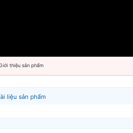
g khí đa chỉ tiêu được thiết kế nhằm theo dõi và phân t
 Thiết bị giúp người dùng chủ động kiểm soát các tác nhâ
i và môi trường xung quanh.
?
thiết bị duy nhất
 độ ổn định cao
iễm theo thời gian
Giới thiệu sản phẩm
ù hợp đo di động
ổ chức quan tâm đến môi trường
ài liệu sản phẩm
ịn có khả năng xâm nhập sâu vào phổi
 các hợp chất hữu cơ dễ bay hơi gây hại
eo tiêu chuẩn