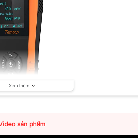
Xem thêm
ng không khí Temtop LKC-1000S+ 2nd
Video sản phẩm