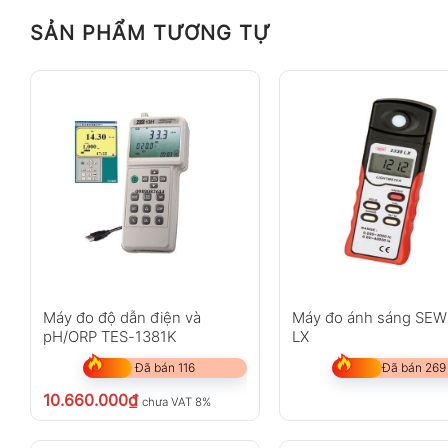
Đo nhiệt độ và độ ẩm môi trường
SẢN PHẨM TƯƠNG TỰ
Chức năng biểu đồ (Histogram) thể hiện sự t
Màn hình TFT lớn, hiển thị rõ ràng nhiều thôn
Đặc điểm nổi bật
Cảm biến laser thế hệ thứ 3 với tuổi thọ lên 
Thuật toán Particle Swarm Optimization độc 
Cảm biến điện hóa được hiệu chuẩn sẵn, phát
Có đèn báo dung lượng pin, tiện theo dõi tro
Thiết kế cầm tay chắc chắn, dễ mang theo kh
Máy đo độ dẫn điện và
Máy đo ánh sáng SEW
pH/ORP TES-1381K
LX
Chỉ tiêu đo: PM2.5, PM10, Particle, HCHO, T
Đã bán 116
Đã bán 269
Màn hình: TFT màu
10.660.000
₫
chưa VAT 8%
Dung lượng pin: 3000 mAh