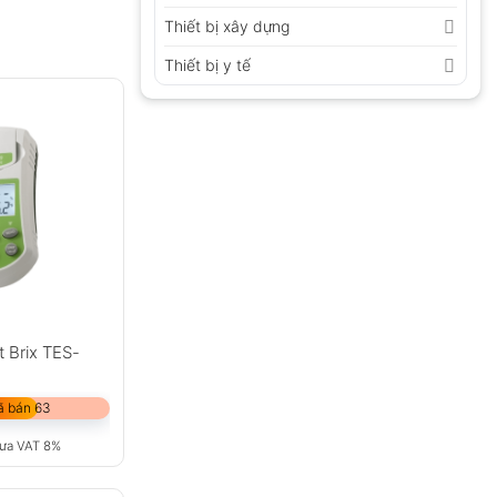
Thiết bị xây dựng
Thiết bị y tế
ơ
 Brix TES-
ã bán 63
ưa VAT 8%