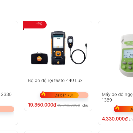
hay đổi PM2.5 trong 12 giờ gần nhất
-2%
g số cùng lúc
đến 20.000 giờ
quyền giúp phép đo ổn định và chính xác hơn
 hiện chính xác formaldehyde và nhiều chất ô nhiễm hữu c
Bộ đo độ rọi testo 440 Lux
ng quá trình sử dụng
i đo hiện trường
 2330
Máy đo độ ngọt
Đã bán 731
1389
19.350.000
₫
VOC, AQI, Nhiệt độ, Độ ẩm, Histogram
19.740.000
₫
chưa VAT 8%
Đ
4.330.000
₫
ch