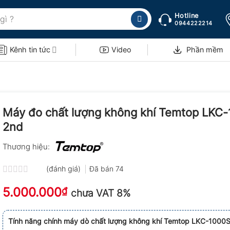
Hotline
0944222214
Kênh tin tức
Video
Phần mềm
Máy đo chất lượng không khí Temtop LKC
2nd
Thương hiệu:
(đánh giá)
Đã bán
74
Được
5.000.000
xếp
₫
chưa VAT 8%
hạng
0.0
5
Tính năng chính máy dò chất lượng không khí Temtop LKC-1000S
sao