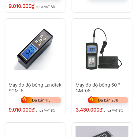
9.010.000
₫
chưa VAT 8%
Máy đo độ bóng Landtek
Máy đo độ bóng 60 °
SGM-6
GM-06
Đã bán 115
Đã bán 236
9.010.000
₫
3.430.000
₫
chưa VAT 8%
chưa VAT 8%