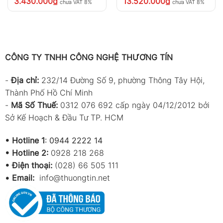
3.430.000
₫
13.520.000
₫
chưa VAT 8%
chưa VAT 8%
CÔNG TY TNHH CÔNG NGHỆ THƯƠNG TÍN
-
Địa chỉ:
232/14 Đường Số 9, phường Thông Tây Hội,
Thành Phố Hồ Chí Minh
-
Mã Số Thuế:
0312 076 692 cấp ngày 04/12/2012 bởi
Sở Kế Hoạch & Đầu Tư TP. HCM
•
Hotline 1
:
0944 2222 14
•
Hotline 2:
0928 218 268
• Điện thoại:
(028) 66 505 111
•
Email:
info@thuongtin.net