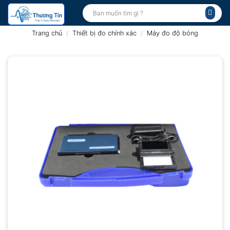
Bỏ
Tìm
kiếm:
qua
nội
Trang chủ
/
Thiết bị đo chính xác
/
Máy đo độ bóng
dung