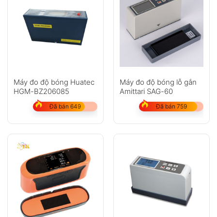
Máy đo độ bóng Huatec
Máy đo độ bóng lỗ gắn
HGM-BZ206085
Amittari SAG-60‍
Đã bán 649
Đã bán 759