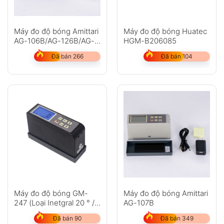
Máy đo độ bóng Amittari
Máy đo độ bóng Huatec
AG-106B/AG-126B/AG-
HGM-B206085
1268B
Đã bán 266
Đã bán 104
Máy đo độ bóng GM-
Máy đo độ bóng Amittari
247 (Loại Inetgral 20 ° /
AG-107B
45 ° / 75 °)
Đã bán 90
Đã bán 349