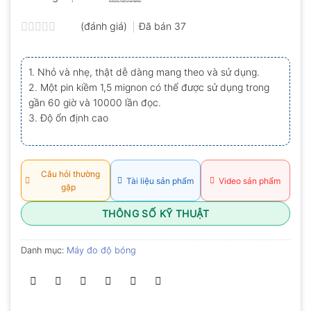
(đánh giá)
Đã bán
37
Được
xếp
hạng
1. Nhỏ và nhẹ, thật dễ dàng mang theo và sử dụng.
0.0
2. Một pin kiềm 1,5 mignon có thể được sử dụng trong
5
sao
gần 60 giờ và 10000 lần đọc.
3. Độ ổn định cao
Câu hỏi thường
Tài liệu sản phẩm
Video sản phẩm
gặp
THÔNG SỐ KỸ THUẬT
Danh mục:
Máy đo độ bóng