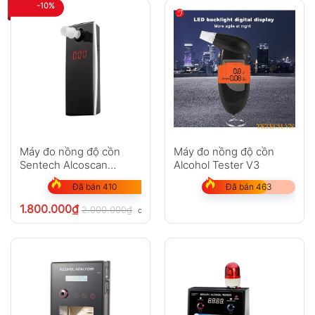
-10%
Hỏi đáp
Anh
Chị
Máy đo nồng độ cồn
Máy đo nồng độ cồn
Sentech Alcoscan
Alcohol Tester V3
AL5500
Đã bán 410
Đã bán 463
GỬI
1.800.000
₫
2.000.000
₫
chưa VAT 8%
Không có bình luận nào