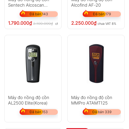
Sentech Alcoscan
Alcofind AF-20
AL2500
Đã bán 143
Đã bán 179
1.790.000
₫
2.250.000
₫
2.100.000
₫
chưa VAT 8%
chưa VAT 8%
Máy đo n​ồng độ cồn
Máy đo nồng độ cồn
AL2500 Elite(Korea)
MMPro ATAMT125
Đã bán 153
Đã bán 339