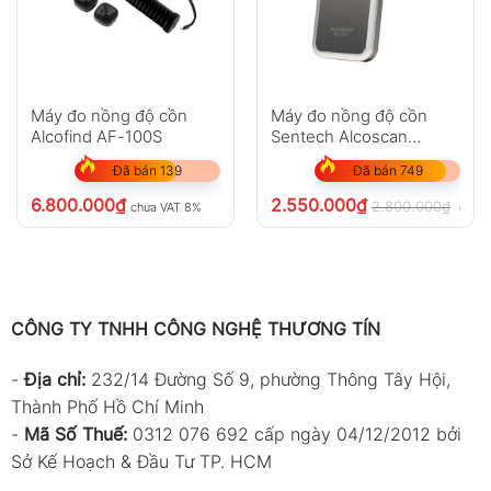
Máy đo nồng độ cồn
Máy đo nồng độ cồn
Alcofind AF-100S
Sentech Alcoscan
AL7000
Đã bán 139
Đã bán 749
6.800.000
₫
2.550.000
₫
2.800.000
₫
chưa VAT 8%
chưa
CÔNG TY TNHH CÔNG NGHỆ THƯƠNG TÍN
-
Địa chỉ:
232/14 Đường Số 9, phường Thông Tây Hội,
Thành Phố Hồ Chí Minh
-
Mã Số Thuế:
0312 076 692 cấp ngày 04/12/2012 bởi
Sở Kế Hoạch & Đầu Tư TP. HCM