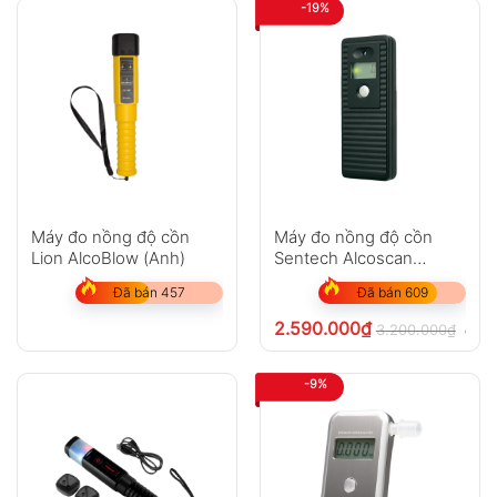
-19%
Máy đo nồng độ cồn
Máy đo nồng độ cồn
Lion AlcoBlow (Anh)
Sentech Alcoscan
AL2600
Đã bán 457
Đã bán 609
2.590.000
₫
3.200.000
₫
chưa
-9%