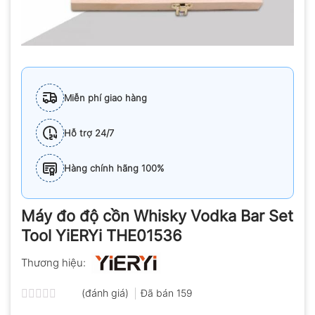
Miễn phí giao hàng
Hỗ trợ 24/7
Hàng chính hãng 100%
Máy đo độ cồn Whisky Vodka Bar Set
Tool YiERYi THE01536
Thương hiệu:
(đánh giá)
Đã bán
159
Được