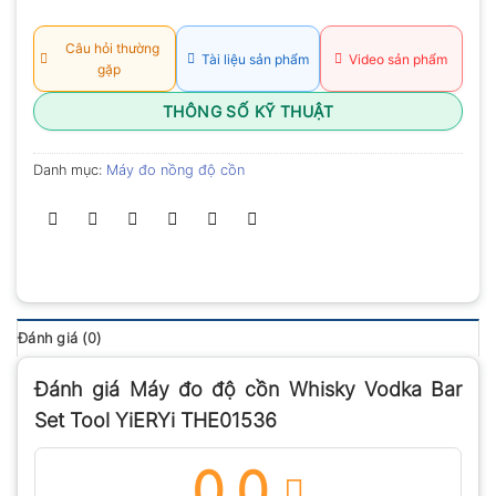
xếp
hạng
0.0
Câu hỏi thường
Tài liệu sản phẩm
Video sản phẩm
5
gặp
sao
THÔNG SỐ KỸ THUẬT
Danh mục:
Máy đo nồng độ cồn
Đánh giá (0)
Đánh giá Máy đo độ cồn Whisky Vodka Bar
Set Tool YiERYi THE01536
0.0