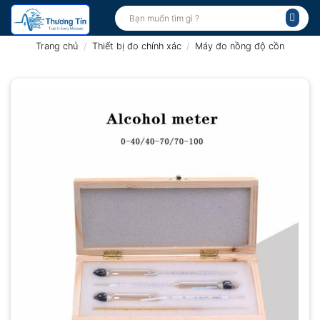
Bỏ
Tìm
kiếm:
qua
nội
Trang chủ
/
Thiết bị đo chính xác
/
Máy đo nồng độ cồn
dung