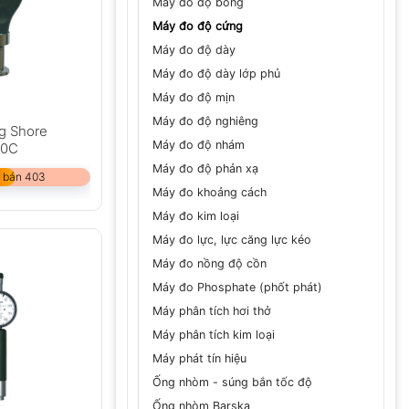
Máy đo độ bóng
Máy đo độ cứng
Máy đo độ dày
Máy đo độ dày lớp phủ
Máy đo độ mịn
Máy đo độ nghiêng
g Shore
Máy đo độ nhám
10C
Máy đo độ phản xạ
 bán 403
Máy đo khoảng cách
Máy đo kim loại
Máy đo lực, lực căng lực kéo
Máy đo nồng độ cồn
Máy đo Phosphate (phốt phát)
Máy phân tích hơi thở
Máy phân tích kim loại
Máy phát tín hiệu
Ống nhòm - súng bắn tốc độ
Ống nhòm Barska