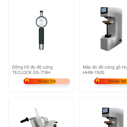
Đồng hồ đo độ cứng
Máy đo độ cứng gỗ H
TECLOCK GS-719H
HHW-1500
Đã bán 314
Đã bán 186