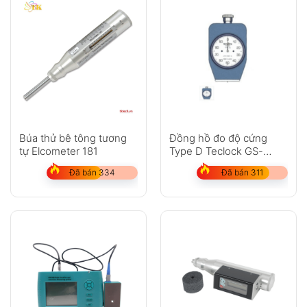
Búa thử bê tông tương
Đồng hồ đo độ cứng
tự Elcometer 181
Type D Teclock GS-
702N
Đã bán 334
Đã bán 311