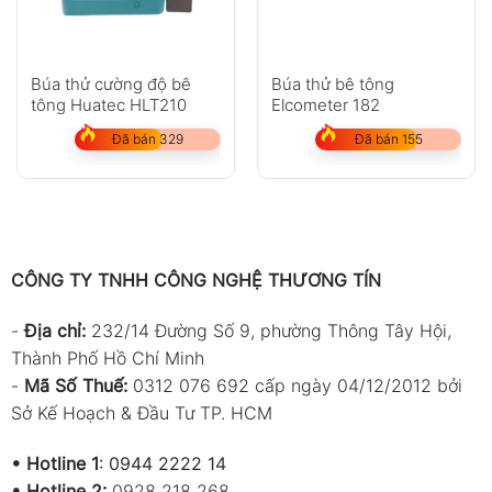
Búa thử cường độ bê
Búa thử bê tông
tông Huatec HLT210
Elcometer 182
Đã bán 329
Đã bán 155
CÔNG TY TNHH CÔNG NGHỆ THƯƠNG TÍN
-
Địa chỉ:
232/14 Đường Số 9, phường Thông Tây Hội,
Thành Phố Hồ Chí Minh
-
Mã Số Thuế:
0312 076 692 cấp ngày 04/12/2012 bởi
Sở Kế Hoạch & Đầu Tư TP. HCM
•
Hotline 1
:
0944 2222 14
•
Hotline 2:
0928 218 268