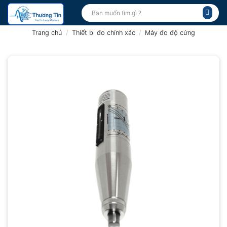
Bỏ
Tìm
kiếm:
qua
nội
Trang chủ
/
Thiết bị đo chính xác
/
Máy đo độ cứng
dung