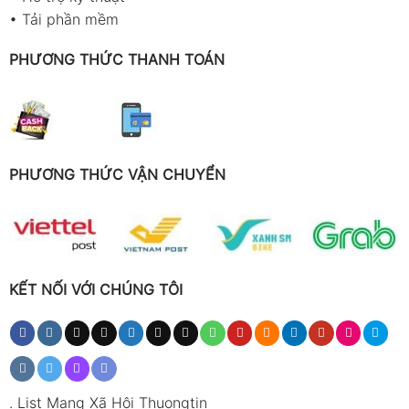
•
Tải phần mềm
PHƯƠNG THỨC THANH TOÁN
PHƯƠNG THỨC VẬN CHUYỂN
KẾT NỐI VỚI CHÚNG TÔI
.
List Mạng Xã Hội Thuongtin