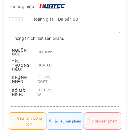
Thương hiệu:
(đánh giá)
Đã bán
93
Được
xếp
hạng
Thông tin chi tiết sản phẩm:
0.0
5
sao
NGUỒN
Bắc Kinh
GỐC:
TÊN
HUATEC
THƯƠNG
HIỆU:
ISO, CE,
CHỨNG
NHẬN:
GOST
HTH-225
SỐ MÔ
HÌNH:
W
Câu hỏi thường
Tài liệu sản phẩm
Video sản phẩm
gặp