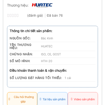
Thương hiệu:
(đánh giá)
Đã bán
76
Được
xếp
hạng
Thông tin chi tiết sản phẩm:
0.0
5
NGUỒN GỐC:
Bắc Kinh
sao
TÊN THƯƠNG
HUATEC
HIỆU:
CHỨNG NHẬN:
ISO, CE, GOST
SỐ MÔ HÌNH:
HTH-20
Điều khoản thanh toán & vận chuyển:
SỐ LƯỢNG ĐẶT HÀNG TỐI THIỂU:
1 cái
Câu hỏi thường
Tài liệu sản phẩm
Video sản phẩm
gặp