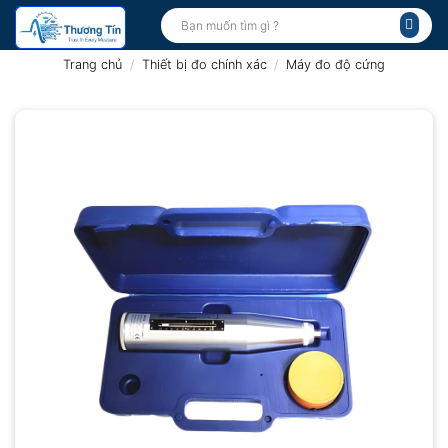
Bỏ
Tìm
kiếm:
qua
nội
Trang chủ
/
Thiết bị đo chính xác
/
Máy đo độ cứng
dung