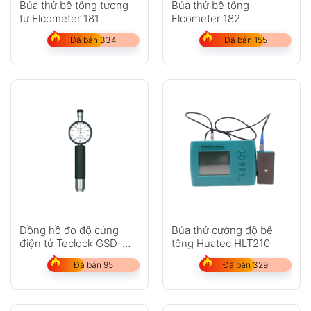
Búa thử bê tông tương
Búa thử bê tông
tự Elcometer 181
Elcometer 182
Đã bán 334
Đã bán 155
Đồng hồ đo độ cứng
Búa thử cường độ bê
điện tử Teclock GSD-
tông Huatec HLT210
719K
Đã bán 95
Đã bán 329