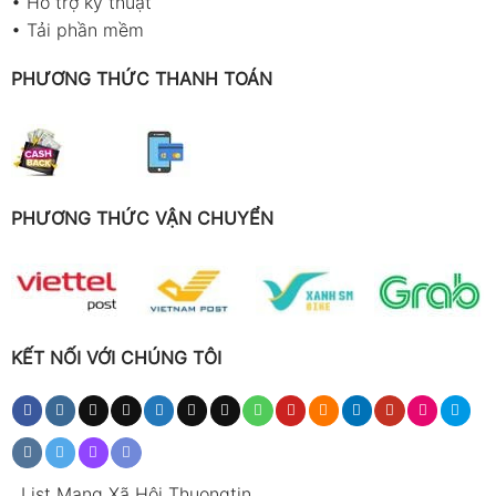
•
Hỗ trợ kỹ thuật
•
Tải phần mềm
PHƯƠNG THỨC THANH TOÁN
PHƯƠNG THỨC VẬN CHUYỂN
KẾT NỐI VỚI CHÚNG TÔI
.
List Mạng Xã Hội Thuongtin