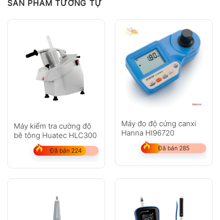
SẢN PHẨM TƯƠNG TỰ
Máy đo độ cứng canxi
Máy kiểm tra cường độ
Hanna HI96720
bê tông Huatec HLC300
Đã bán 285
Đã bán 224