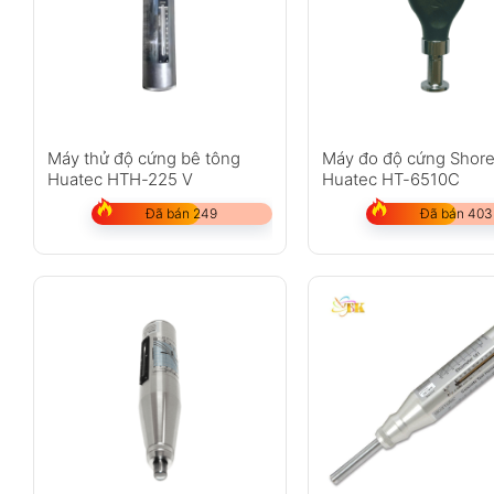
Máy thử độ cứng bê tông
Máy đo độ cứng Shor
Huatec HTH-225 V
Huatec HT-6510C
Đã bán 249
Đã bán 403