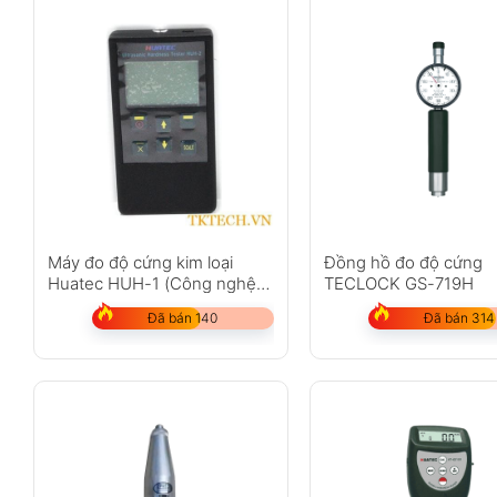
Máy đo độ cứng kim loại
Đồng hồ đo độ cứng
Huatec HUH-1 (Công nghệ
TECLOCK GS-719H
siêu âm Đức)
Đã bán 140
Đã bán 314