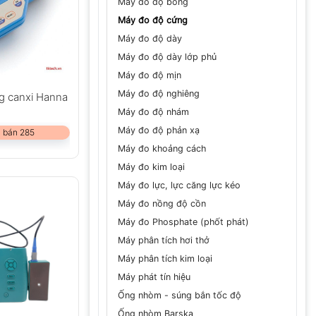
Máy đo độ bóng
Máy đo độ cứng
Máy đo độ dày
Máy đo độ dày lớp phủ
Máy đo độ mịn
Máy đo độ nghiêng
g canxi Hanna
Máy đo độ nhám
Máy đo độ phản xạ
 bán 285
Máy đo khoảng cách
Máy đo kim loại
Máy đo lực, lực căng lực kéo
Máy đo nồng độ cồn
Máy đo Phosphate (phốt phát)
Máy phân tích hơi thở
Máy phân tích kim loại
Máy phát tín hiệu
Ống nhòm - súng bắn tốc độ
Ống nhòm Barska