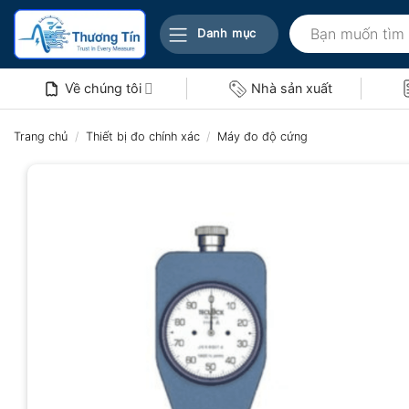
Bỏ
Tìm
qua
Danh mục
kiếm:
nội
dung
Về chúng tôi
Nhà sản xuất
Trang chủ
/
Thiết bị đo chính xác
/
Máy đo độ cứng