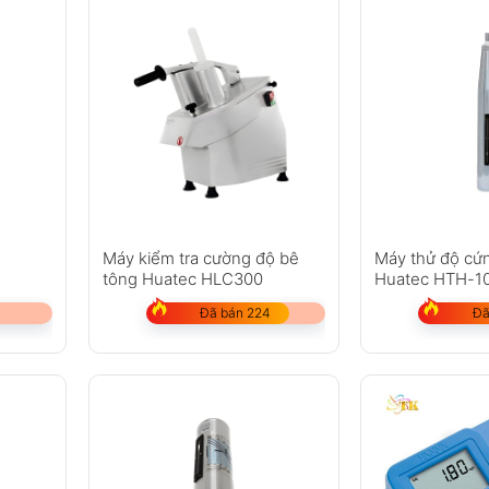
Máy kiểm tra cường độ bê
Máy thử độ cứ
tông Huatec HLC300
Huatec HTH-1
Đã bán 224
Đã