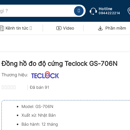
Hotline
0944222214
Kênh tin tức
Video
Phần mềm
Đồng hồ đo độ cứng Teclock GS-706N
Thương hiệu:
Đã bán
91
Được
xếp
hạng
Model: GS-706N
0.0
5
Xuất xứ: Nhật Bản
sao
Bảo hành: 12 tháng