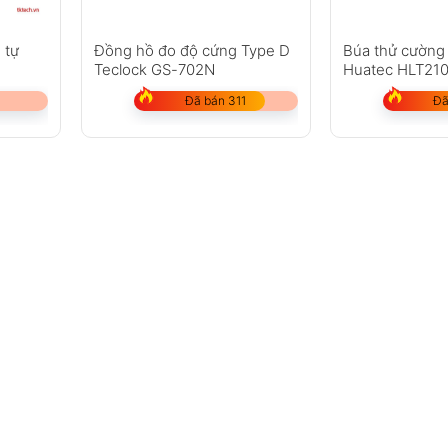
 tự
Đồng hồ đo độ cứng Type D
Búa thử cường
Teclock GS-702N
Huatec HLT21
Đã bán 311
Đã