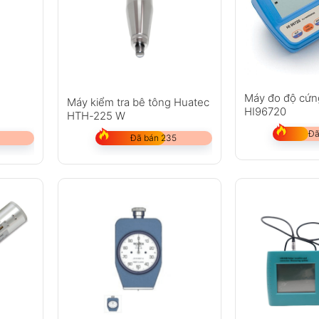
Máy đo độ cứn
e
Máy kiểm tra bê tông Huatec
HI96720
HTH-225 W
Đã
Đã bán 235