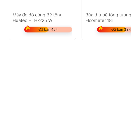
Máy đo độ cứng Bê tông
Búa thử bê tông tương
Huatec HTH-225 W
Elcometer 181
Đã bán 454
Đã bán 334