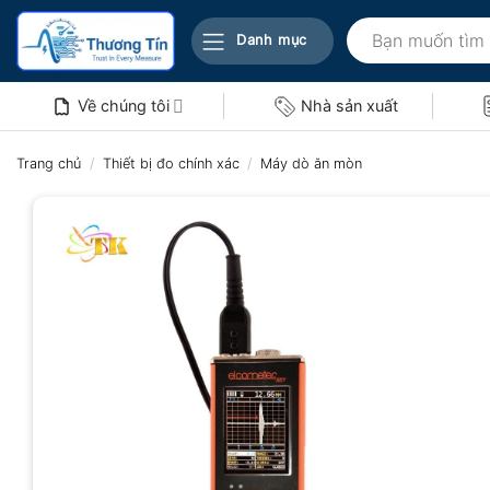
Bỏ
Tìm
qua
Danh mục
kiếm:
nội
dung
Về chúng tôi
Nhà sản xuất
Trang chủ
/
Thiết bị đo chính xác
/
Máy dò ăn mòn