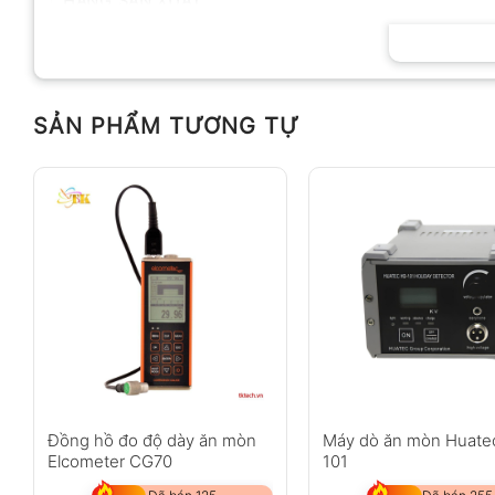
HÃNG SẢN XUẤT
SẢN PHẨM TƯƠNG TỰ
Đồng hồ đo độ dày ăn mòn
Máy dò ăn mòn Huate
Elcometer CG70
101