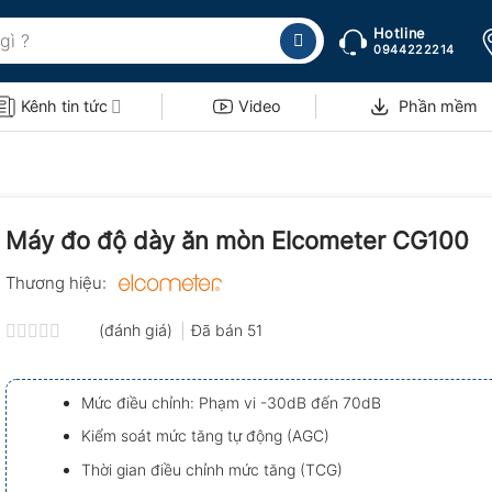
Hotline
0944222214
Kênh tin tức
Video
Phần mềm
Máy đo độ dày ăn mòn Elcometer CG100
Thương hiệu:
(đánh giá)
Đã bán
51
Được
xếp
hạng
Mức điều chỉnh: Phạm vi -30dB đến 70dB
0.0
5
Kiểm soát mức tăng tự động (AGC)
sao
Thời gian điều chỉnh mức tăng (TCG)